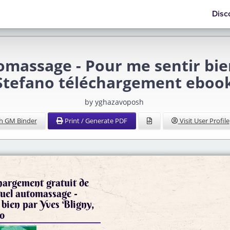
Disc
omassage - Pour me sentir bie
Stefano téléchargement eboo
by yghazavoposh
h GM Binder
Print / Generate PDF
Visit User Profile
hargement gratuit de
uel automassage -
 bien par Yves Bligny,
no