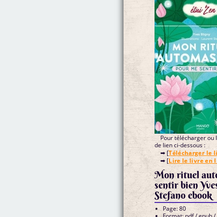
Pour télécharger ou li
de lien ci-dessous :
➡ [
Télécharger le l
➡ [
Lire le livre en 
Mon rituel au
sentir bien Yv
Stefano ebook
Page: 80
Format: pdf / epub /