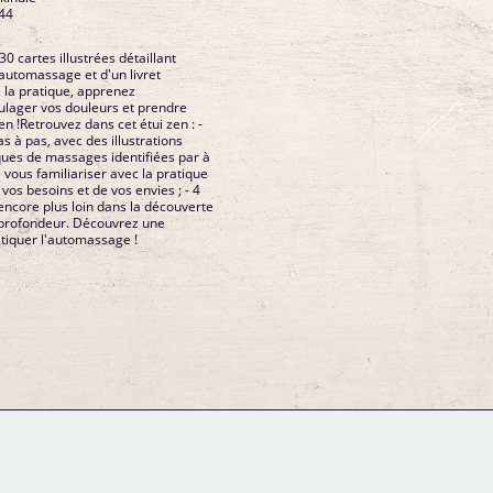
44
30 cartes illustrées détaillant
automassage et d'un livret
e la pratique, apprenez
ulager vos douleurs et prendre
en !Retrouvez dans cet étui zen : -
 à pas, avec des illustrations
iques de massages identifiées par à
 vous familiariser avec la pratique
 vos besoins et de vos envies ; - 4
 encore plus loin dans la découverte
n profondeur. Découvrez une
tiquer l'automassage !
GM Binder
Further Information