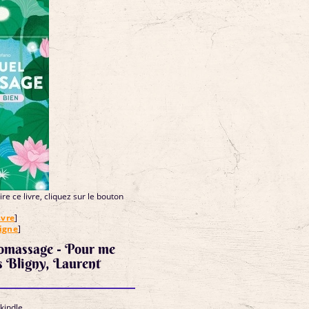
re ce livre, cliquez sur le bouton
ivre
]
ligne
]
tomassage - Pour me
es Bligny, Laurent
 kindle