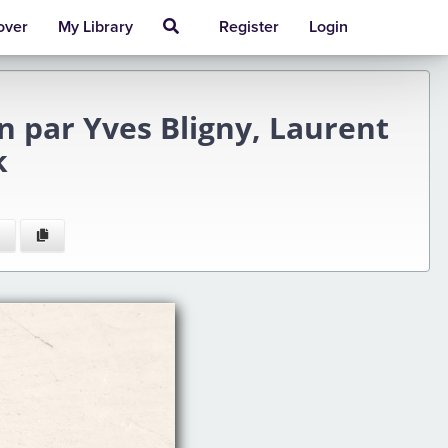
over
My Library
Register
Login
n par Yves Bligny, Laurent
k