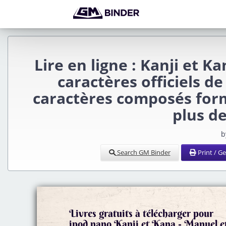
Lire en ligne : Kanji et K
caractères officiels de
caractères composés for
plus d
b
Search GM Binder
Print / G
Livres gratuits à télécharger pour
ipod nano Kanji et Kana - Manuel et