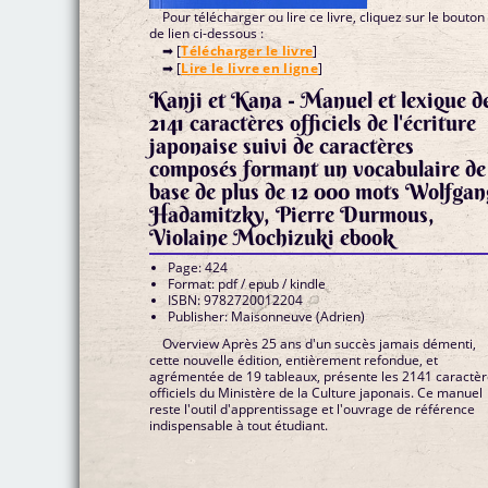
Pour télécharger ou lire ce livre, cliquez sur le bouton
de lien ci-dessous :
➡ [
Télécharger le livre
]
➡ [
Lire le livre en ligne
]
Kanji et Kana - Manuel et lexique des
2141 caractères officiels de l'écriture
japonaise suivi de caractères
composés formant un vocabulaire de
base de plus de 12 000 mots Wolfgan
Hadamitzky, Pierre Durmous,
Violaine Mochizuki ebook
Page: 424
Format: pdf / epub / kindle
ISBN: 9782720012204
Publisher: Maisonneuve (Adrien)
Overview Après 25 ans d'un succès jamais démenti,
cette nouvelle édition, entièrement refondue, et
agrémentée de 19 tableaux, présente les 2141 caractè
officiels du Ministère de la Culture japonais. Ce manuel
reste l'outil d'apprentissage et l'ouvrage de référence
indispensable à tout étudiant.