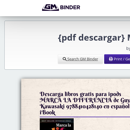
{pdf descargar}
b
Search GM Binder
Print / G
Descarga libros gratis para ipods
MARCA LA DIFERENCIA de Gu
Kawasaki 9788410428140 en español
iBook