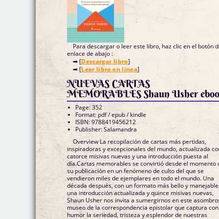
Para descargar o leer este libro, haz clic en el botón 
enlace de abajo :
➡ [
Descargar libro
]
➡ [
Leer libro en línea
]
NUEVAS CARTAS
MEMORABLES Shaun Usher ebo
Page: 352
Format: pdf / epub / kindle
ISBN: 9788419456212
Publisher: Salamandra
Overview La recopilación de cartas más pertidas,
inspiradoras y excepcionales del mundo, actualizada co
catorce misivas nuevas y una introducción puesta al
día.Cartas memorables se convirtió desde el momento 
su publicación en un fenómeno de culto del que se
vendieron miles de ejemplares en todo el mundo. Una
década después, con un formato más bello y manejable
una introducción actualizada y quince misivas nuevas,
Shaun Usher nos invita a sumergirnos en este asombro
museo de la correspondencia epistolar que captura con
humor la seriedad, tristeza y esplendor de nuestras