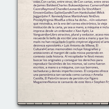
vidas.Con cartas, entre otras, de:Con cartas, entre otras
de:James BaldwinCharles BukowskiJames CameronFide
CastroRaymond ChandlerLeonardo Da VinciAlbert
EinsteinGalileo GalileiGandhiTom HanksIsabel IIMick
JaggerJohn F. KennedySteve MartinAnaïs NinElvis
PresleyVirginia WoolfLa crítica ha dicho... «Un volumen
que reivindica, en la era del correo electrónico, la vieja
institución de la carta, ya sea a mano, a máquina e incl
impresa desde un ordenador.» Xavi Ayén, La
Vanguardia«Libro atractivo, plural y seductor, acaso no
recuerde lo bello de escribir una carta a mano y que los
mails no han resucitado (como creyeron algunos) el art
destreza epistolares.» Luis Antonio de Villena, El
Cultural«Cartas memorables incluye fotografías y
anotaciones al margen de cada misiva poniendo en
contexto cada historia. Al recopilador le llevó meses
buscar los originales y conseguir los derechos para
reproducir facsímiles de los mismos, tal como fueron
escritos, a mano o a máquina, con sus borrones,
tachaduras y demás imperfecciones. El conjunto ofrece
una panorámica tan variada como curiosa.» Amelia
Castilla, El País«Un tesoro de persión.»Le Figaro
Magazine«Nunca te cansarás de este libro.» Stephen