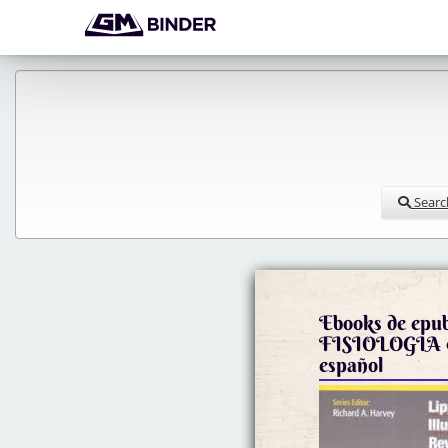
Searc
Ebooks de epub
FISIOLOGIA 9788415684213 en
español