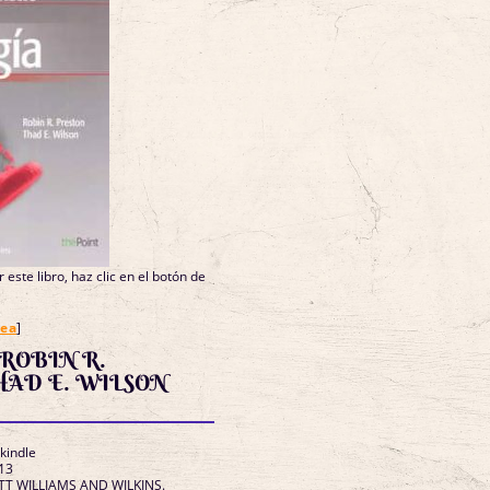
 este libro, haz clic en el botón de
nea
]
 ROBIN R.
HAD E. WILSON
 kindle
13