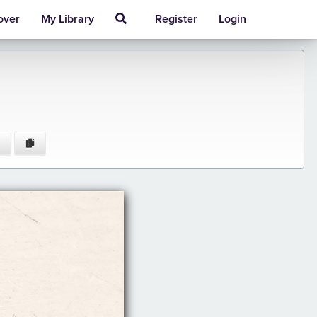
over
My Library
Register
Login