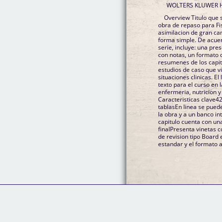
WOLTERS KLUWER 
Overview Titulo que s
obra de repaso para Fis
asimilacion de gran ca
forma simple. De acuerd
serie, incluye: una pre
con notas, un formato
resumenes de los capit
estudios de caso que vi
situaciones clinicas. El
texto para el curso en 
enfermeria, nutricion y
Caracteristicas clave42
tablasEn linea se pue
la obra y a un banco i
capitulo cuenta con un
finalPresenta vinetas 
de revision tipo Board
estandar y el formato a