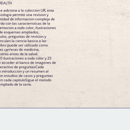
HEALTH
e adiciona a la coleccion LIR, esta
iologia permite una revision y
ntidad de informacion compleja de
o con las caracteristicas de la
sentacion a todo color, ilustraciones
 de esquemas ampliados,
ulos, preguntas de revision y
nculan la ciencia basica a las
 libro puede ser utilizado como
las carreras de medicina,
 otras areas de la salud.
0 ilustraciones a todo color y 25
de acceder al banco de imagenes de
nteractivo de preguntasCada
a introduccion y un resumen al
con estudios de casos y preguntas
 en cada capituloSigue el metodo
mpliado de la serie.
GM Binder
Further Information