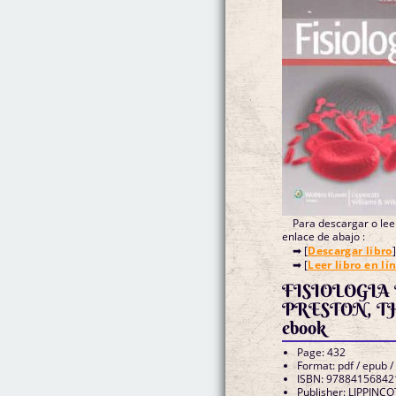
Para descargar o leer
enlace de abajo :
➡ [
Descargar libro
]
➡ [
Leer libro en lí
FISIOLOGIA
PRESTON, T
ebook
Page: 432
Format: pdf / epub /
ISBN: 97884156842
Publisher: LIPPINCOTT WILLIAMS AND WILKINS.