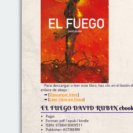
Para descargar o leer este libro, haz clic en el botón 
enlace de abajo :
➡ [
Descargar libro
]
➡ [
Leer libro en línea
]
EL FUEGO DAVID RUBIN eboo
Page:
Format: pdf / epub / kindle
ISBN: 9788418909511
Publisher: ASTIBERRI