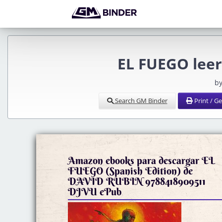
EL FUEGO lee
by
Search GM Binder
Print / G
Amazon ebooks para descargar EL
FUEGO (Spanish Edition) de
DAVID RUBIN 9788418909511
DJVU ePub