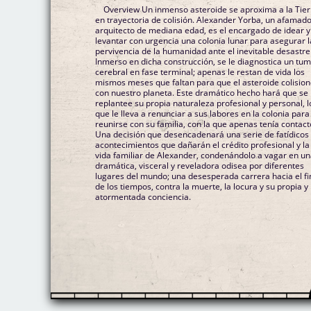
Overview Un inmenso asteroide se aproxima a la Tier
en trayectoria de colisión. Alexander Yorba, un afamad
arquitecto de mediana edad, es el encargado de idear y
levantar con urgencia una colonia lunar para asegurar l
pervivencia de la humanidad ante el inevitable desastre
Inmerso en dicha construcción, se le diagnostica un tu
cerebral en fase terminal; apenas le restan de vida los
mismos meses que faltan para que el asteroide colisio
con nuestro planeta. Este dramático hecho hará que se
replantee su propia naturaleza profesional y personal, l
que le lleva a renunciar a sus labores en la colonia para
reunirse con su familia, con la que apenas tenía contact
Una decisión que desencadenará una serie de fatídicos
acontecimientos que dañarán el crédito profesional y la
vida familiar de Alexander, condenándolo a vagar en u
dramática, visceral y reveladora odisea por diferentes
lugares del mundo; una desesperada carrera hacia el fi
de los tiempos, contra la muerte, la locura y su propia y
atormentada conciencia.