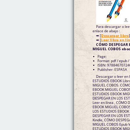
Para descargar o leer
enlace de abajo :
➡ [
Descargar libro
]
➡ [
Leer libro en lí
CÓMO DESPEGAR 
MIGUEL COBOS ebo
Page:
Format: pdf / epub /
ISBN: 97884670724
Publisher: ESPASA
Descargar o leer e
ESTUDIOS EBOOK Libro 
MIGUEL COBOS. CÓMO
EBOOK MIGUEL COBOS
ESTUDIOS EBOOK MIG
DESPEGAR EN LOS ES
Leer en línea , CÓMO
EBOOK MIGUEL COBOS 
LOS ESTUDIOS EBOOK
DESPEGAR EN LOS ES
Kindle, CÓMO DESPEG
MIGUEL COBOS Epub 
ESTUDIOS EBOOK MIGU