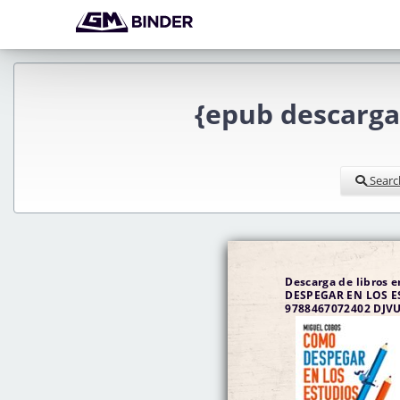
{epub descarg
Searc
Descarga de libros 
DESPEGAR EN LOS 
9788467072402 DJVU