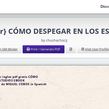
Disc
ar} CÓMO DESPEGAR EN LOS 
by chushachocij
h GM Binder
Print / Generate PDF
Visit User Profile
en ingles pdf gratis CÓMO
ESTUDIOS EBOOK
 de MIGUEL COBOS in Spanish