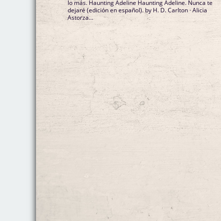
lo más. Haunting Adeline Haunting Adeline. Nunca te
dejaré (edición en español). by H. D. Carlton · Alicia
Astorza...