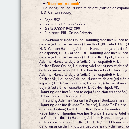
➡ [
Read online book
]
Haunting Adeline: Nunca te dejaré (edición en españo
H. D. Carlton ebook
Page: 592
Format: pdf / epub / kindle
ISBN: 9788419421890
Publisher: PRH Grupo Editorial
Download or Read Online Haunting Adeline: Nunca te
dejaré (edición en español) Free Book (PDF ePub Mobi) 
H. D. Carlton Haunting Adeline: Nunca te dejaré (edició
en español) H. D. Carlton PDF, Haunting Adeline: Nunca 
dejaré (edición en español) H. D. Carlton Epub, Hauntin
Adeline: Nunca te dejaré (edición en español) H. D.
Carlton Read Online, Haunting Adeline: Nunca te dejaré
(edición en español) H. D. Carlton Audiobook, Haunting
Adeline: Nunca te dejaré (edición en español) H. D.
Carlton VK, Haunting Adeline: Nunca te dejaré (edición 
español) H. D. Carlton Kindle, Haunting Adeline: Nunca 
dejaré (edición en español) H. D. Carlton Epub VK,
Haunting Adeline: Nunca te dejaré (edición en español) 
D. Carlton Free Download
Haunting Adeline (Nunca Te Dejare) Booktopia has
Haunting Adeline (Nunca Te Dejare), Nunca Te Dejare
(Spanish Edition) by H. D. Carlton. Buy a discounted
Paperback of Haunting Adeline (Nunca Haunting Adelin
La Cultural Llibreria Haunting Adeline. Nunca te dejaré
(edición en español), Carlton, H. D., 18,95€. El fenómen
dark romance de TikTok: un juego del gato y del ratón d