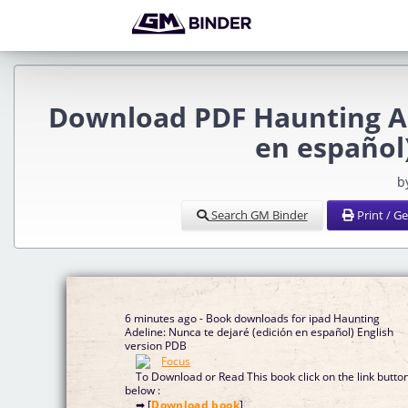
Download PDF Haunting Ad
en español)
b
Search GM Binder
Print / G
6 minutes ago - Book downloads for ipad Haunting
Adeline: Nunca te dejaré (edición en español) English
version PDB
To Download or Read This book click on the link butto
below :
➡ [
Download book
]