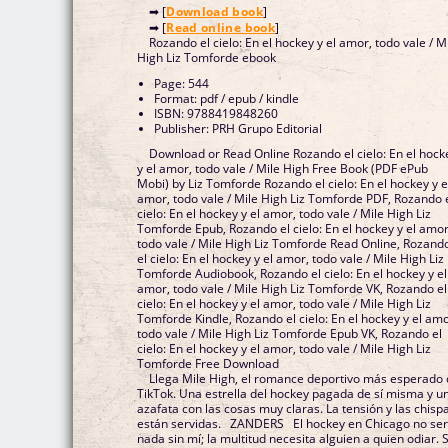
➡ [
Download book
]
➡ [
Read online book
]
Rozando el cielo: En el hockey y el amor, todo vale / M
High Liz Tomforde ebook
Page: 544
Format: pdf / epub / kindle
ISBN: 9788419848260
Publisher: PRH Grupo Editorial
Download or Read Online Rozando el cielo: En el hock
y el amor, todo vale / Mile High Free Book (PDF ePub
Mobi) by Liz Tomforde Rozando el cielo: En el hockey y e
amor, todo vale / Mile High Liz Tomforde PDF, Rozando 
cielo: En el hockey y el amor, todo vale / Mile High Liz
Tomforde Epub, Rozando el cielo: En el hockey y el amor
todo vale / Mile High Liz Tomforde Read Online, Rozand
el cielo: En el hockey y el amor, todo vale / Mile High Liz
Tomforde Audiobook, Rozando el cielo: En el hockey y el
amor, todo vale / Mile High Liz Tomforde VK, Rozando el
cielo: En el hockey y el amor, todo vale / Mile High Liz
Tomforde Kindle, Rozando el cielo: En el hockey y el amo
todo vale / Mile High Liz Tomforde Epub VK, Rozando el
cielo: En el hockey y el amor, todo vale / Mile High Liz
Tomforde Free Download
Llega Mile High, el romance deportivo más esperado
TikTok. Una estrella del hockey pagada de sí misma y u
azafata con las cosas muy claras. La tensión y las chisp
están servidas. ZANDERS El hockey en Chicago no ser
nada sin mí; la multitud necesita alguien a quien odiar. 