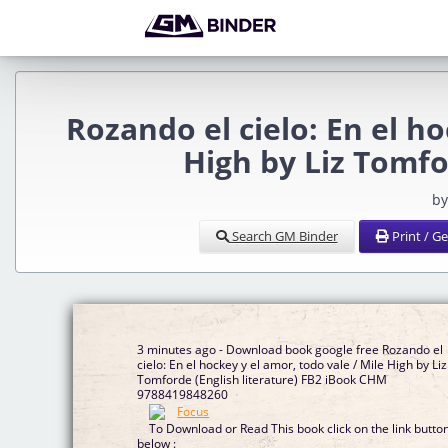
Rozando el cielo: En el ho
High by Liz Tomf
by
Search GM Binder
Print / G
3 minutes ago - Download book google free Rozando el
cielo: En el hockey y el amor, todo vale / Mile High by Liz
Tomforde (English literature) FB2 iBook CHM
9788419848260
To Download or Read This book click on the link butto
below :