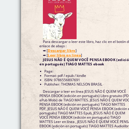
Para descargar o leer este libro, haz clic en el botón 
enlace de abajo :
➡ [
Descargar libro
]
➡ [
Leer libro en línea
]
JESUS NÃO É QUEM VOCÊ PENSA EBOOK (edici
en portugués) TIAGO MATTES ebook
Page:
Format: pdf / epub / kindle
ISBN: 9786556897691
Publisher: THOMAS NELSON BRASIL
Descargar o leer en línea JESUS NÃO É QUEM VOCÊ
PENSA EBOOK (edición en portugués) Libro gratuito (PD
ePub Mobi) de TIAGO MATTES. JESUS NÃO É QUEM VO
PENSA EBOOK (edición en portugués) TIAGO MATTES
PDF, JESUS NÃO É QUEM VOCÊ PENSA EBOOK (edición 
portugués) TIAGO MATTES Epub, JESUS NÃO É QUEM
VOCÊ PENSA EBOOK (edición en portugués) TIAGO
MATTES Leer en línea , JESUS NÃO É QUEM VOCÊ PENS
EBOOK (edición en portugués) TIAGO MATTES Audiolibr