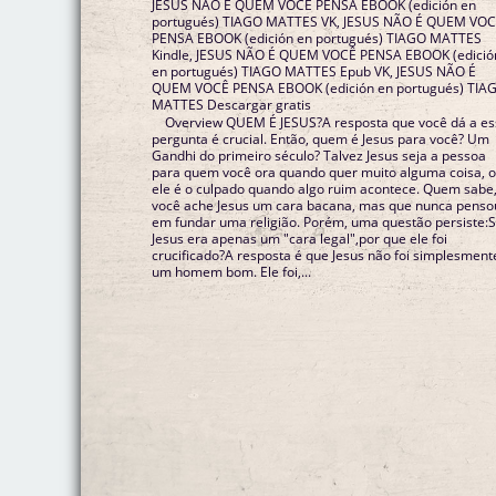
JESUS NÃO É QUEM VOCÊ PENSA EBOOK (edición en
portugués) TIAGO MATTES VK, JESUS NÃO É QUEM VO
PENSA EBOOK (edición en portugués) TIAGO MATTES
Kindle, JESUS NÃO É QUEM VOCÊ PENSA EBOOK (edició
en portugués) TIAGO MATTES Epub VK, JESUS NÃO É
QUEM VOCÊ PENSA EBOOK (edición en portugués) TIA
MATTES Descargar gratis
Overview QUEM É JESUS?A resposta que você dá a e
pergunta é crucial. Então, quem é Jesus para você? Um
Gandhi do primeiro século? Talvez Jesus seja a pessoa
para quem você ora quando quer muito alguma coisa, 
ele é o culpado quando algo ruim acontece. Quem sabe
você ache Jesus um cara bacana, mas que nunca penso
em fundar uma religião. Porém, uma questão persiste:
Jesus era apenas um "cara legal",por que ele foi
crucificado?A resposta é que Jesus não foi simplesment
um homem bom. Ele foi,...