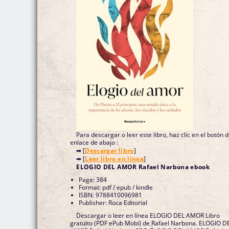
Para descargar o leer este libro, haz clic en el botón 
enlace de abajo :
➡ [
Descargar libro
]
➡ [
Leer libro en línea
]
ELOGIO DEL AMOR Rafael Narbona ebook
Page: 384
Format: pdf / epub / kindle
ISBN: 9788410096981
Publisher: Roca Editorial
Descargar o leer en línea ELOGIO DEL AMOR Libro
gratuito (PDF ePub Mobi) de Rafael Narbona. ELOGIO D