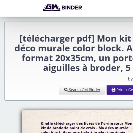
[télécharger pdf] Mon kit
déco murale color block. 
format 20x35cm, un porte
aiguilles à broder, 5
by
Search GM Binder
Print / G
Kindle télécharger des livres de l'ordinateur Mon
kit de broderie point de croix - Ma déco murale
color block. Avec une toile à broder imprimée