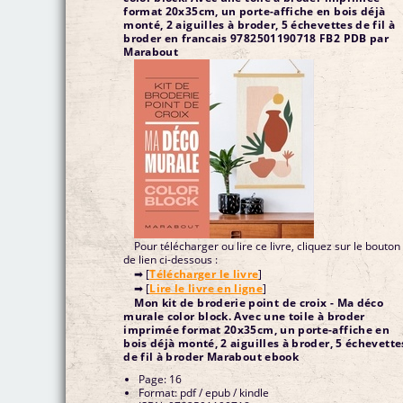
format 20x35cm, un porte-affiche en bois déjà
monté, 2 aiguilles à broder, 5 échevettes de fil à
broder en francais 9782501190718 FB2 PDB par
Marabout
Pour télécharger ou lire ce livre, cliquez sur le bouton
de lien ci-dessous :
➡ [
Télécharger le livre
]
➡ [
Lire le livre en ligne
]
Mon kit de broderie point de croix - Ma déco
murale color block. Avec une toile à broder
imprimée format 20x35cm, un porte-affiche en
bois déjà monté, 2 aiguilles à broder, 5 échevette
de fil à broder Marabout ebook
Page: 16
Format: pdf / epub / kindle