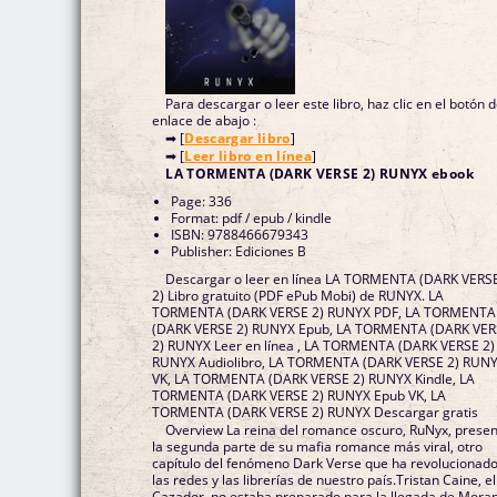
Para descargar o leer este libro, haz clic en el botón 
enlace de abajo :
➡ [
Descargar libro
]
➡ [
Leer libro en línea
]
LA TORMENTA (DARK VERSE 2) RUNYX ebook
Page: 336
Format: pdf / epub / kindle
ISBN: 9788466679343
Publisher: Ediciones B
Descargar o leer en línea LA TORMENTA (DARK VERS
2) Libro gratuito (PDF ePub Mobi) de RUNYX. LA
TORMENTA (DARK VERSE 2) RUNYX PDF, LA TORMENTA
(DARK VERSE 2) RUNYX Epub, LA TORMENTA (DARK VE
2) RUNYX Leer en línea , LA TORMENTA (DARK VERSE 2)
RUNYX Audiolibro, LA TORMENTA (DARK VERSE 2) RUN
VK, LA TORMENTA (DARK VERSE 2) RUNYX Kindle, LA
TORMENTA (DARK VERSE 2) RUNYX Epub VK, LA
TORMENTA (DARK VERSE 2) RUNYX Descargar gratis
Overview La reina del romance oscuro, RuNyx, prese
la segunda parte de su mafia romance más viral, otro
capítulo del fenómeno Dark Verse que ha revolucionad
las redes y las librerías de nuestro país.Tristan Caine, el
Cazador, no estaba preparado para la llegada de Mora