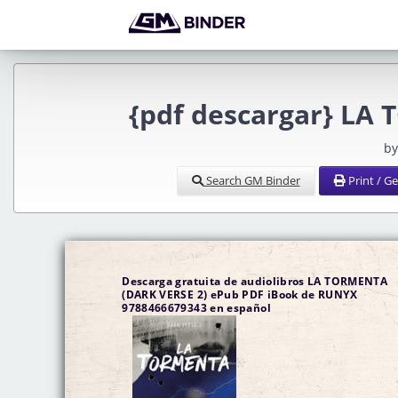
{pdf descargar} LA
by
Search GM Binder
Print / G
Descarga gratuita de audiolibros LA TORMENTA
(DARK VERSE 2) ePub PDF iBook de RUNYX
9788466679343 en español