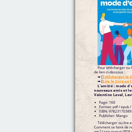
Pour télécharger ou li
de lien ci-dessous :
➡ [
Télécharger le l
➡ [
Lire le livre en 
L’amitié : mode d
nouveaux amis et les
Valentine Laval, Lav
Page: 160
Format: pdf / epub /
ISBN: 97823170389
Publisher: Mango
Télécharger ou lire e
Comment se faire de no
vie ? Livre gratuit (PD