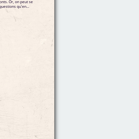
nts. Or, on peut se
uestions qu'en...