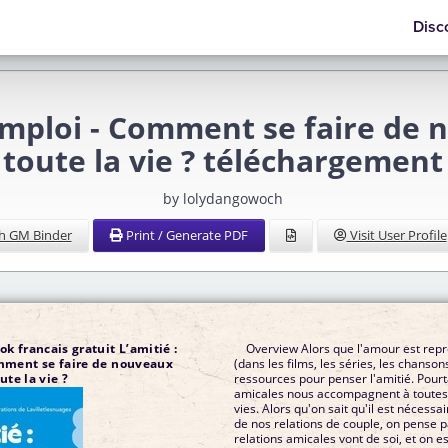
Disc
’emploi - Comment se faire de 
toute la vie ? téléchargement
by lolydangowoch
h GM Binder
Print / Generate PDF
Visit User Profile
 francais gratuit L’amitié :
Overview Alors que l'amour est rep
mment se faire de nouveaux
(dans les films, les séries, les chanson
ute la vie ?
ressources pour penser l'amitié. Pourt
amicales nous accompagnent à toutes 
vies. Alors qu'on sait qu'il est nécessa
de nos relations de couple, on pense p
relations amicales vont de soi, et on es