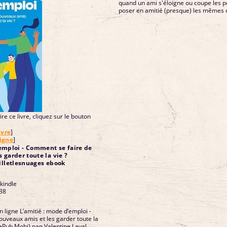
quand un ami s'éloigne ou coupe les po
poser en amitié (presque) les mêmes q
re ce livre, cliquez sur le bouton
ivre
]
ligne
]
’emploi - Comment se faire de
 garder toute la vie ?
illetlesnuages ebook
 kindle
38
n ligne L’amitié : mode d’emploi -
uveaux amis et les garder toute la
F ePub Mobi) pan Valentine Laval,