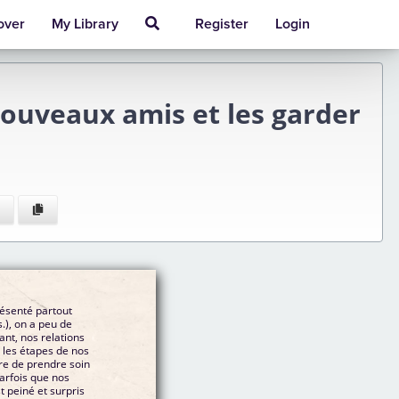
over
My Library
Register
Login
nouveaux amis et les garder
résenté partout
s.), on a peu de
ant, nos relations
les étapes de nos
ire de prendre soin
arfois que nos
t peiné et surpris