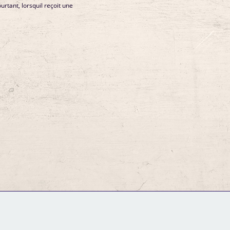
urtant, lorsquil reçoit une
GM Binder
Further Information