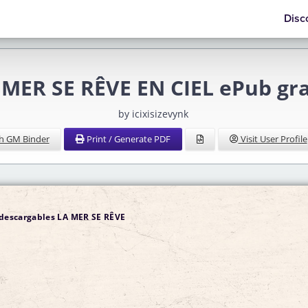
Disc
 MER SE RÊVE EN CIEL ePub gra
by icixisizevynk
h GM Binder
Print / Generate PDF
Visit User Profile
s descargables LA MER SE RÊVE