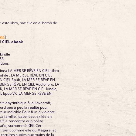
 este libro, haz clic en el botón de
nea
]
LA MER SE RÊVE EN CIEL ebook
 kindle
58
itions
línea LA MER SE RÊVE EN CIEL Libro
i) de . LA MER SE RÊVE EN CIEL
R SE RÊVE EN
E EN
t labyrinthique à la Lovecraft,
ord peu à peu la réalité pour
eur indicible.Pour fuir la violente
a famille, Isabel sest exilée en
fait la rencontre dun poète
daño, surnommé lŒil. Cet
el vient comme elle du Magera, et
 tortures subies aux mains de la