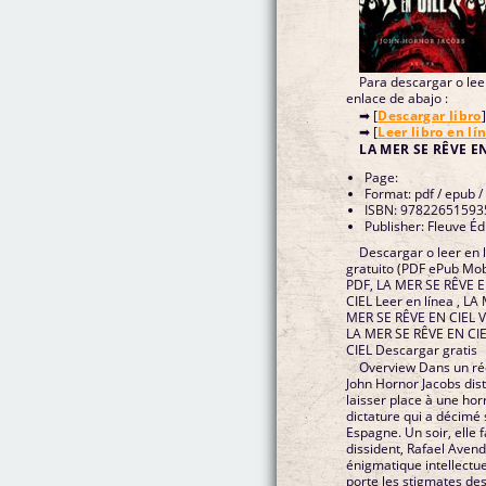
Para descargar o leer
enlace de abajo :
➡ [
Descargar libro
]
➡ [
Leer libro en lí
Page:
Format: pdf / epub /
ISBN: 97822651593
Publisher: Fleuve Éd
Descargar o leer en 
gratuito (PDF ePub Mob
PDF, LA MER SE RÊVE EN CIEL Epub, LA ME
CIEL Leer en línea , LA MER SE RÊVE EN CIEL Audiolibro, LA
MER SE RÊVE EN CIEL VK, LA MER SE RÊVE EN CIEL Kindle,
LA MER SE RÊVE EN CIEL Epub VK, LA MER SE RÊV
CIEL Descargar gratis
Overview Dans un réci
John Hornor Jacobs dist
laisser place à une horr
dictature qui a décimé s
Espagne. Un soir, elle 
dissident, Rafael Aven
énigmatique intellectu
porte les stigmates des