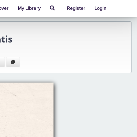
over
My Library
Register
Login
tis