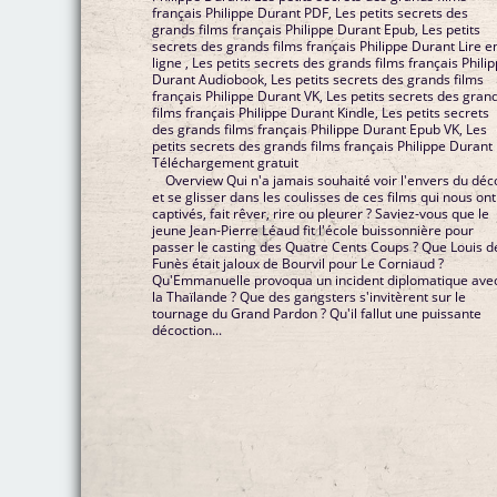
français Philippe Durant PDF, Les petits secrets des
grands films français Philippe Durant Epub, Les petits
secrets des grands films français Philippe Durant Lire e
ligne , Les petits secrets des grands films français Phili
Durant Audiobook, Les petits secrets des grands films
français Philippe Durant VK, Les petits secrets des gran
films français Philippe Durant Kindle, Les petits secrets
des grands films français Philippe Durant Epub VK, Les
petits secrets des grands films français Philippe Durant
Téléchargement gratuit
Overview Qui n'a jamais souhaité voir l'envers du déc
et se glisser dans les coulisses de ces films qui nous ont
captivés, fait rêver, rire ou pleurer ? Saviez-vous que le
jeune Jean-Pierre Léaud fit l'école buissonnière pour
passer le casting des Quatre Cents Coups ? Que Louis d
Funès était jaloux de Bourvil pour Le Corniaud ?
Qu'Emmanuelle provoqua un incident diplomatique ave
la Thaïlande ? Que des gangsters s'invitèrent sur le
tournage du Grand Pardon ? Qu'il fallut une puissante
décoction...