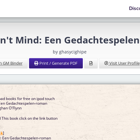
Disc
n't Mind: Een Gedachtespele
by ghasycighipe
h GM Binder
Print / Generate PDF
Visit User Profile
ad books for free on ipod touch
 Een Gedachtespelen-roman
eghan O'Flynn
This book click on the link button
]
ok
]
d: Een Gedachtespelen-roman