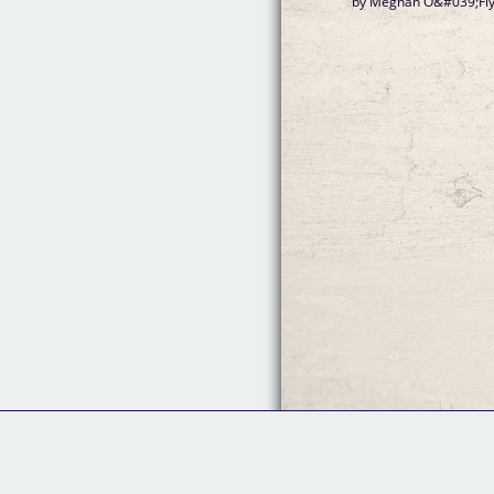
by Meghan O&#039;Flyn