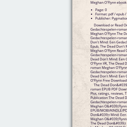
Meghan O'Flynn ebook
Page: 0
Format: pdf / epub /
Publisher: Pygmalio
Download or Read On
Gedachtespelen-roman
Meghan O'Flynn The De
Gedachtespelen-roman
Don't Mind: Een Geda
Epub, The Dead Don't
Meghan O'Flynn Read O
Gedachtespelen-roman
Dead Don't Mind: Een
O'Flynn VK, The Dead 
roman Meghan O'Flynn 
Gedachtespelen-roman
Dead Don't Mind: Een
O'Flynn Free Download
The Dead Don&#039;
roman EPUB PDF Down
Plot, ratings, reviews.
Publication The Dead 
Gedachtespelen-roma
Meghan O&#039;Flynn f
EPUB/MOBI/KINDLE/PD
Don&#039;t Mind: Een
Meghan O&#039;Flynn 
The Dead Don&#039;t 