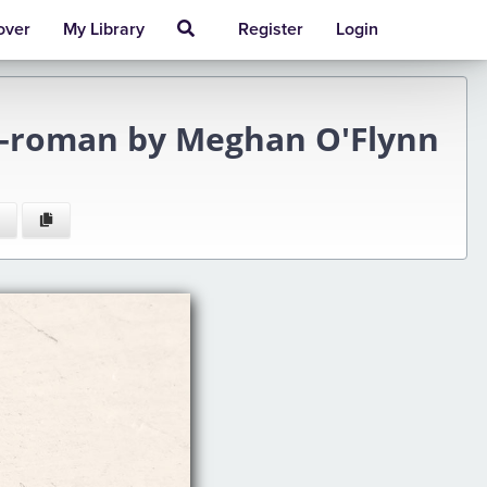
over
My Library
Register
Login
n-roman by Meghan O'Flynn