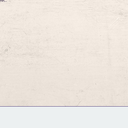
n...
GM Binder
Further Information