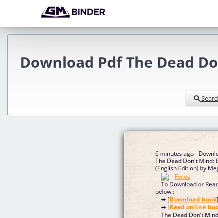
Download Pdf The Dead Do
Searc
6 minutes ago - Downlo
The Dead Don't Mind:
(English Edition) by M
To Download or Read 
below :
➡ [
Download book
➡ [
Read online bo
The Dead Don't Min