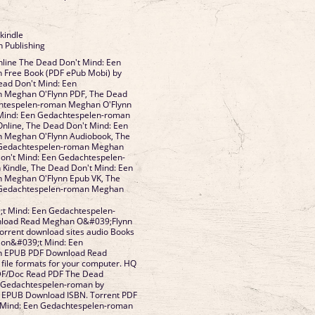
 kindle
n Publishing
line The Dead Don't Mind: Een
 Free Book (PDF ePub Mobi) by
ad Don't Mind: Een
 Meghan O'Flynn PDF, The Dead
chtespelen-roman Meghan O'Flynn
 Mind: Een Gedachtespelen-roman
nline, The Dead Don't Mind: Een
 Meghan O'Flynn Audiobook, The
 Gedachtespelen-roman Meghan
Don't Mind: Een Gedachtespelen-
Kindle, The Dead Don't Mind: Een
 Meghan O'Flynn Epub VK, The
 Gedachtespelen-roman Meghan
t Mind: Een Gedachtespelen-
load Read Meghan O&#039;Flynn
 Torrent download sites audio Books
Don&#039;t Mind: Een
n EPUB PDF Download Read
ile formats for your computer. HQ
F/Doc Read PDF The Dead
 Gedachtespelen-roman by
EPUB Download ISBN. Torrent PDF
Mind: Een Gedachtespelen-roman