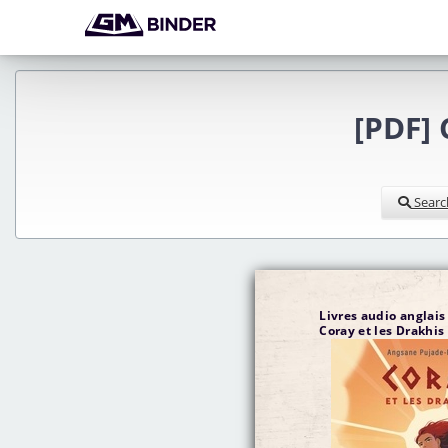
[PDF] 
Searc
Livres audio anglai
Coray et les Drakhis