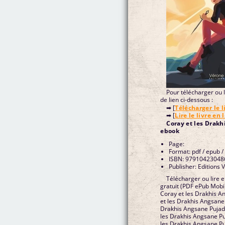
Pour télécharger ou li
de lien ci-dessous :
➡ [
Télécharger le l
➡ [
Lire le livre en 
Coray et les Drak
ebook
Page:
Format: pdf / epub /
ISBN: 97910423048
Publisher: Editions 
Télécharger ou lire e
gratuit (PDF ePub Mob
Coray et les Drakhis 
et les Drakhis Angsane
Drakhis Angsane Pujade
les Drakhis Angsane P
les Drakhis Angsane Pu