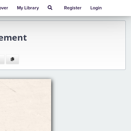
over
My Library
Register
Login
gement