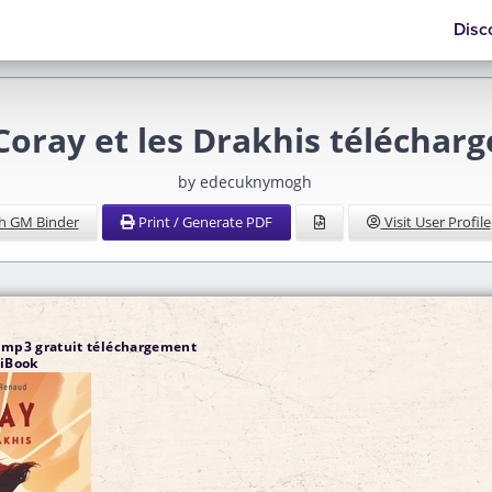
Disc
Coray et les Drakhis téléchar
by edecuknymogh
h GM Binder
Print / Generate PDF
Visit User Profile
s mp3 gratuit téléchargement
 iBook