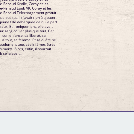
-Renaud Kindle, Coray et les
e-Renaud Epub VK, Coray et les
e-Renaud Téléchargement gratuit
n se tut. Il n'avait rien à ajouter.
 jeune fille débarquée de nulle part
u'eux. Et ironiquement, elle avait
 leur sang couler plus que tout. Car
ie, son enfance, sa liberté, sa
sus tout, sa femme. Et sa quête ne
absolument tous ces infâmes êtres
 morts. Alors, enfin, il pourrait
t se laisser...
GM Binder
Further Information