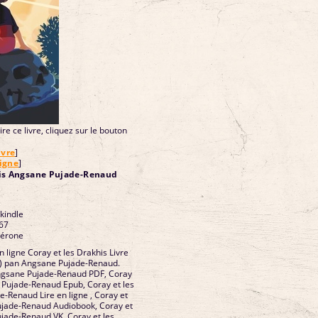
re ce livre, cliquez sur le bouton
ivre
]
ligne
]
his Angsane Pujade-Renaud
 kindle
67
Vérone
n ligne Coray et les Drakhis Livre
i) pan Angsane Pujade-Renaud.
Angsane Pujade-Renaud PDF, Coray
 Pujade-Renaud Epub, Coray et les
-Renaud Lire en ligne , Coray et
ujade-Renaud Audiobook, Coray et
jade-Renaud VK, Coray et les