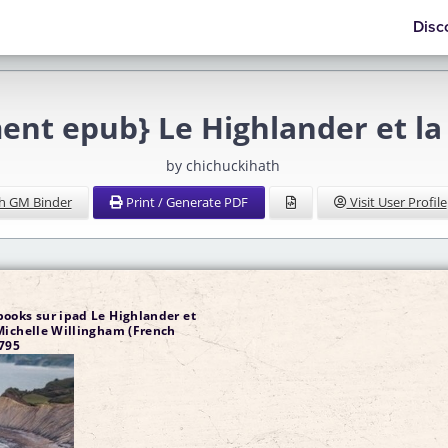
Disc
ent epub} Le Highlander et l
by chichuckihath
h GM Binder
Print / Generate PDF
Visit User Profile
ooks sur ipad Le Highlander et
Michelle Willingham (French
795