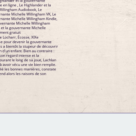
ghlander et la gouvernante
e en ligne , Le Highlander et la
Willingham Audiobook, Le
rnante Michelle Willingham VK, Le
rnante Michelle Willingham Kindle,
uvernante Michelle Willingham
 et la gouvernante Michelle
ment gratuit
 Locharr, Écosse, XIXe
se pour devenir la gouvernante
es a bientôt la stupeur de découvrir
n d'un enfant. Bien au contraire :
son regard intense et la
ourant le long de sa joue, Lachlan
 avoir vécu une vie bien remplie.
blié les bonnes manières, constate
end alors les raisons de son
GM Binder
Further Information