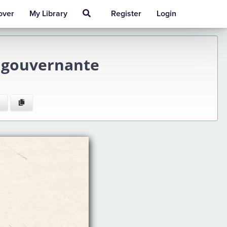
over
My Library
Register
Login
a gouvernante