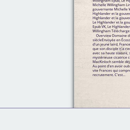
Willingham Epub, Le Hi
Michelle Willingham Lir
gouvernante Michelle 
Highlander et la gouve
Highlander et la gouve
Le Highlander et la go
Epub VK, Le Highlander
Willingham Télécharge
Overview Domaine de
siècleEnvoyée en Écos
d'un jeune laird, Franc
que son disciple n'a rie
avec sa haute stature, 
mystérieuse cicatrice c
MacKinloch semble déjà
Au point d'en avoir ou
vite Frances qui compr
recrutement. C'est...