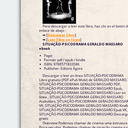
Para descargar o leer este libro, haz clic en el botón 
enlace de abajo :
➡ [
Descargar libro
]
➡ [
Leer libro en línea
]
SITUAÇÃO-PSICODRAMA GERALDO MASSARO
ebook
Page:
Format: pdf / epub / kindle
ISBN: 9788571833586
Publisher: Editora Ágora
Descargar o leer en línea SITUAÇÃO-PSICODRAMA
Libro gratuito (PDF ePub Mobi) de GERALDO MASSARO.
SITUAÇÃO-PSICODRAMA GERALDO MASSARO PDF,
SITUAÇÃO-PSICODRAMA GERALDO MASSARO Epub,
SITUAÇÃO-PSICODRAMA GERALDO MASSARO Leer en
línea , SITUAÇÃO-PSICODRAMA GERALDO MASSARO
Audiolibro, SITUAÇÃO-PSICODRAMA GERALDO MASSA
VK, SITUAÇÃO-PSICODRAMA GERALDO MASSARO Kindl
SITUAÇÃO-PSICODRAMA GERALDO MASSARO Epub VK,
SITUAÇÃO-PSICODRAMA GERALDO MASSARO Descarg
gratis
Overview Podemos chamar de cinema uma estrutura
física peculiar. Podemos chamar de situação cinema tu