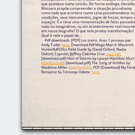
que acontece numa sessão. De forma análoga, Geraldo
Massaro propõe compreender a situação psicodrama
como tudo que acontece numa cena psicodramática: s
condições, seus instrumentos, jogos de forças, tempos 
espaços. É a cena uma rememoração de fatos passado
reais ou imaginários, ou um acontecimento real inserid
em nossa biografia? O que nela produz transformação?
Qual é nela o papel da...
Pdf downloads: [PDF] Les trains. Avec 1 pinceau par
Andy Tudor
here
, Download Pdf Mega Man X: Maverick
Hunter&#039;s Field Guide by David Oxford, Nadia
Oxford, Capcom, Jeffrey Chamba Cruz
read pdf
,
[download pdf] Heir of Storms by Lauryn Hamilton Murr
download pdf
, [download pdf] The Song of Achilles by
Madeline Miller
download link
, PDF [Download] My Fera
Romance by Tessonja Odette
here
,