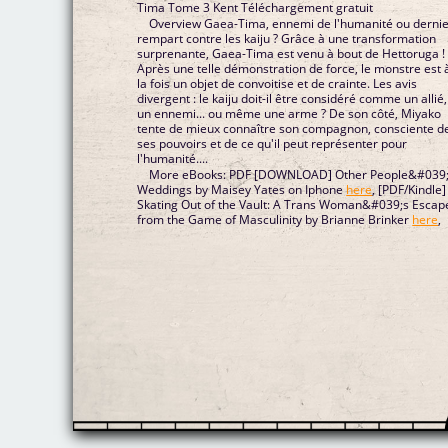
Tima Tome 3 Kent Téléchargement gratuit
Overview Gaea-Tima, ennemi de l'humanité ou derni
rempart contre les kaiju ? Grâce à une transformation
surprenante, Gaea-Tima est venu à bout de Hettoruga !
Après une telle démonstration de force, le monstre est 
la fois un objet de convoitise et de crainte. Les avis
divergent : le kaiju doit-il être considéré comme un allié,
un ennemi... ou même une arme ? De son côté, Miyako
tente de mieux connaître son compagnon, consciente d
ses pouvoirs et de ce qu'il peut représenter pour
l'humanité....
More eBooks: PDF [DOWNLOAD] Other People&#039
Weddings by Maisey Yates on Iphone
here
, [PDF/Kindle]
Skating Out of the Vault: A Trans Woman&#039;s Escap
from the Game of Masculinity by Brianne Brinker
here
,