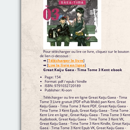
Pour télécharger ou lire ce livre, cliquez sur le bouton
de lien ci-dessous :
➡ [
Télécharger le livre
]
➡ [
Lire le livre en ligne
]
Great Kaiju Gaea - Tima Tome 3 Kent ebook
Page: 154
Format: pdf / epub / kindle
ISBN: 9791032720189
Publisher: Ki-oon
Télécharger ou lire en ligne Great Kaiju Gaea - Tima
Tome 3 Livre gratuit (PDF ePub Mobi) pan Kent. Great
Kaiju Gaea - Tima Tome 3 Kent PDF, Great Kaiju Gaea -
Tima Tome 3 Kent Epub, Great Kaiju Gaea - Tima Tome 
Kent Lire en ligne , Great Kaiju Gaea - Tima Tome 3 Ken
Audiobook, Great Kaiju Gaea - Tima Tome 3 Kent VK,
Great Kaiju Gaea - Tima Tome 3 Kent Kindle, Great Kaij
Gaea - Tima Tome 3 Kent Epub VK, Great Kaiju Gaea -