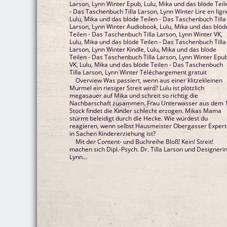
Larson, Lynn Winter Epub, Lulu, Mika und das blöde Teil
- Das Taschenbuch Tilla Larson, Lynn Winter Lire en lign
Lulu, Mika und das blöde Teilen - Das Taschenbuch Tilla
Larson, Lynn Winter Audiobook, Lulu, Mika und das blöd
Teilen - Das Taschenbuch Tilla Larson, Lynn Winter VK,
Lulu, Mika und das blöde Teilen - Das Taschenbuch Tilla
Larson, Lynn Winter Kindle, Lulu, Mika und das blöde
Teilen - Das Taschenbuch Tilla Larson, Lynn Winter Epu
VK, Lulu, Mika und das blöde Teilen - Das Taschenbuch
Tilla Larson, Lynn Winter Téléchargement gratuit
Overview Was passiert, wenn aus einer klitzekleinen
Murmel ein riesiger Streit wird? Lulu ist plötzlich
megasauer auf Mika und schreit so richtig die
Nachbarschaft zusammen. Frau Unterwasser aus dem 
Stock findet die Kinder schlecht erzogen. Mikas Mama
stürmt beleidigt durch die Hecke. Wie würdest du
reagieren, wenn selbst Hausmeister Obergasser Exper
in Sachen Kindererziehung ist?
Mit der Content- und Buchreihe Bloß! Kein! Streit!
machen sich Dipl.-Psych. Dr. Tilla Larson und Designeri
Lynn...