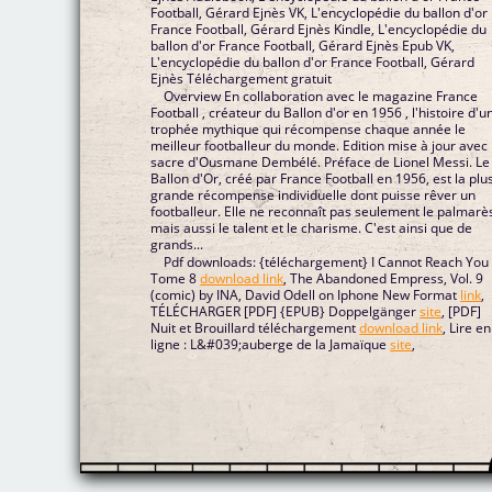
Football, Gérard Ejnès VK, L'encyclopédie du ballon d'or
France Football, Gérard Ejnès Kindle, L'encyclopédie du
ballon d'or France Football, Gérard Ejnès Epub VK,
L'encyclopédie du ballon d'or France Football, Gérard
Ejnès Téléchargement gratuit
Overview En collaboration avec le magazine France
Football , créateur du Ballon d'or en 1956 , l'histoire d'u
trophée mythique qui récompense chaque année le
meilleur footballeur du monde. Edition mise à jour avec 
sacre d'Ousmane Dembélé. Préface de Lionel Messi. Le
Ballon d'Or, créé par France Football en 1956, est la plu
grande récompense individuelle dont puisse rêver un
footballeur. Elle ne reconnaît pas seulement le palmarè
mais aussi le talent et le charisme. C'est ainsi que de
grands...
Pdf downloads: {téléchargement} I Cannot Reach You
Tome 8
download link
, The Abandoned Empress, Vol. 9
(comic) by INA, David Odell on Iphone New Format
link
,
TÉLÉCHARGER [PDF] {EPUB} Doppelgänger
site
, [PDF]
Nuit et Brouillard téléchargement
download link
, Lire en
ligne : L&#039;auberge de la Jamaïque
site
,