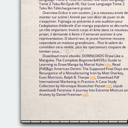
Tome 2 Teku Rin Epub VK, Our Love Language Tome 2
Teku Rin Téléchargement gratuit
Overview Grâce à son soutien. j'ai a nouveau envie d
monter sur scène ! Animé par son désir de jouer et de
s'exprimer. Fujinaga se présente à une audition pour
l'adaptation théâtrale d'un manga populaire et décroch
un rôle important. Investi corps et âme dans ce nouvea
projet, il demande à Keito s'il aimerait assister à une
représentation. D'abord ravi, le jeune homme ressent
cependant un malaise grandissant... Plus le talent du
comédien sera révélé, plus les spectateurs risquent de
tomber sous...
Download more ebooks: DOWNLOADS Draw Like a
Mangaka: The Complete Beginner&#039;s Guide to
Learning to Draw Manga by Marcel Kuhn
site
, Read
[Pdf]&gt; American Denim: The Supposed Final Days an
Resurgence of a Manufacturing Icon by Matt Sharkey,
Evan Morrison, Ralph B. Tharpe
link
, Download Pdf
International Marketing in Practice: A Case Study
Collection by Véronique Boulocher-Passet
pdf
, {epub
download} Paranoia: A Journey Into Extreme Mistrust a
Anxiety by Daniel Freeman
pdf
,