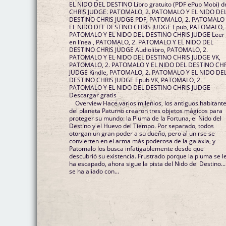
EL NIDO DEL DESTINO Libro gratuito (PDF ePub Mobi) d
CHRIS JUDGE. PATOMALO, 2. PATOMALO Y EL NIDO DE
DESTINO CHRIS JUDGE PDF, PATOMALO, 2. PATOMALO
EL NIDO DEL DESTINO CHRIS JUDGE Epub, PATOMALO, 
PATOMALO Y EL NIDO DEL DESTINO CHRIS JUDGE Leer
en línea , PATOMALO, 2. PATOMALO Y EL NIDO DEL
DESTINO CHRIS JUDGE Audiolibro, PATOMALO, 2.
PATOMALO Y EL NIDO DEL DESTINO CHRIS JUDGE VK,
PATOMALO, 2. PATOMALO Y EL NIDO DEL DESTINO CH
JUDGE Kindle, PATOMALO, 2. PATOMALO Y EL NIDO DE
DESTINO CHRIS JUDGE Epub VK, PATOMALO, 2.
PATOMALO Y EL NIDO DEL DESTINO CHRIS JUDGE
Descargar gratis
Overview Hace varios milenios, los antiguos habitant
del planeta Paturno crearon tres objetos mágicos para
proteger su mundo: la Pluma de la Fortuna, el Nido del
Destino y el Huevo del Tiempo. Por separado, todos
otorgan un gran poder a su dueño, pero al unirse se
convierten en el arma más poderosa de la galaxia, y
Patomalo los busca infatigablemente desde que
descubrió su existencia. Frustrado porque la pluma se l
ha escapado, ahora sigue la pista del Nido del Destino...
se ha aliado con...