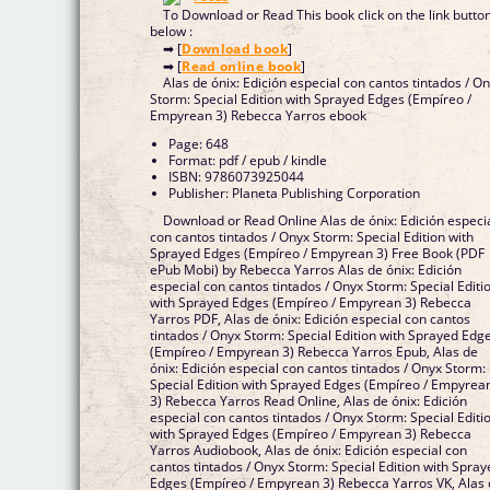
To Download or Read This book click on the link butto
below :
➡ [
Download book
]
➡ [
Read online book
]
Alas de ónix: Edición especial con cantos tintados / O
Storm: Special Edition with Sprayed Edges (Empíreo /
Empyrean 3) Rebecca Yarros ebook
Page: 648
Format: pdf / epub / kindle
ISBN: 9786073925044
Publisher: Planeta Publishing Corporation
Download or Read Online Alas de ónix: Edición especi
con cantos tintados / Onyx Storm: Special Edition with
Sprayed Edges (Empíreo / Empyrean 3) Free Book (PDF
ePub Mobi) by Rebecca Yarros Alas de ónix: Edición
especial con cantos tintados / Onyx Storm: Special Editi
with Sprayed Edges (Empíreo / Empyrean 3) Rebecca
Yarros PDF, Alas de ónix: Edición especial con cantos
tintados / Onyx Storm: Special Edition with Sprayed Edg
(Empíreo / Empyrean 3) Rebecca Yarros Epub, Alas de
ónix: Edición especial con cantos tintados / Onyx Storm:
Special Edition with Sprayed Edges (Empíreo / Empyrea
3) Rebecca Yarros Read Online, Alas de ónix: Edición
especial con cantos tintados / Onyx Storm: Special Editi
with Sprayed Edges (Empíreo / Empyrean 3) Rebecca
Yarros Audiobook, Alas de ónix: Edición especial con
cantos tintados / Onyx Storm: Special Edition with Spra
Edges (Empíreo / Empyrean 3) Rebecca Yarros VK, Alas