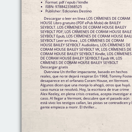
Format: pdf / epub / kindle
ISBN: 9788423368525
Publisher: Ediciones Destino
Descargar o leer en línea LOS CRÍMENES DE CORAM
HOUSE Libro gratuito (PDF ePub Mobi) de BAILEY
SEYBOLT. LOS CRÍMENES DE CORAM HOUSE BAILEY
SEYBOLT PDF, LOS CRÍMENES DE CORAM HOUSE BAILE
SEYBOLT Epub, LOS CRÍMENES DE CORAM HOUSE BAIL
SEYBOLT Leer en línea , LOS CRÍMENES DE CORAM
HOUSE BAILEY SEYBOLT Audiolibro, LOS CRÍMENES DE
CORAM HOUSE BAILEY SEYBOLT VK, LOS CRÍMENES DE
CORAM HOUSE BAILEY SEYBOLT Kindle, LOS CRÍMENES
DE CORAM HOUSE BAILEY SEYBOLT Epub VK, LOS
CRÍMENES DE CORAM HOUSE BAILEY SEYBOLT
Descargar gratis
Overview Un thriller impactante, basado en hechos
reales, que no te dejará respirar.En 1968, Tommy Foste
desaparece en el orfanato Coram House, en Vermont.
Algunos dicen que una monja lo ahogó, otros que huyó. 
caso nunca se resolvió. Hoy, la escritora de true crime
Alex Keeley, en plena crisis creativa, acepta investigar e
caso. Al llegar a Vermont, descubre que el pasado aún
está vivo: los testigos callan, las pistas se contradicen y 
gente empieza a morir. El thriller...