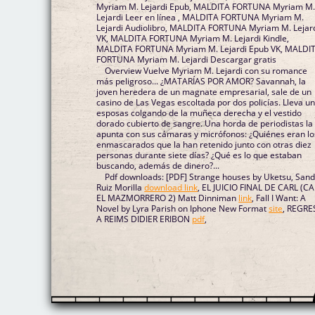
Myriam M. Lejardi Epub, MALDITA FORTUNA Myriam M
Lejardi Leer en línea , MALDITA FORTUNA Myriam M.
Lejardi Audiolibro, MALDITA FORTUNA Myriam M. Lejar
VK, MALDITA FORTUNA Myriam M. Lejardi Kindle,
MALDITA FORTUNA Myriam M. Lejardi Epub VK, MALDI
FORTUNA Myriam M. Lejardi Descargar gratis
Overview Vuelve Myriam M. Lejardi con su romance
más peligroso... ¿MATARÍAS POR AMOR? Savannah, la
joven heredera de un magnate empresarial, sale de un
casino de Las Vegas escoltada por dos policías. Lleva u
esposas colgando de la muñeca derecha y el vestido
dorado cubierto de sangre. Una horda de periodistas la
apunta con sus cámaras y micrófonos: ¿Quiénes eran lo
enmascarados que la han retenido junto con otras diez
personas durante siete días? ¿Qué es lo que estaban
buscando, además de dinero?...
Pdf downloads: [PDF] Strange houses by Uketsu, San
Ruiz Morilla
download link
, EL JUICIO FINAL DE CARL (C
EL MAZMORRERO 2) Matt Dinniman
link
, Fall I Want: A
Novel by Lyra Parish on Iphone New Format
site
, REGR
A REIMS DIDIER ERIBON
pdf
,