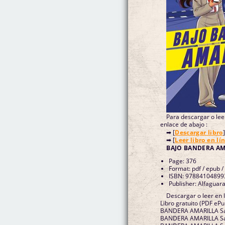
Para descargar o leer
enlace de abajo :
➡ [
Descargar libro
]
➡ [
Leer libro en lí
BAJO BANDERA AMA
Page: 376
Format: pdf / epub /
ISBN: 97884104899
Publisher: Alfaguar
Descargar o leer e
Libro gratuito (PDF eP
BANDERA AMARILLA Sa
BANDERA AMARILLA Sa