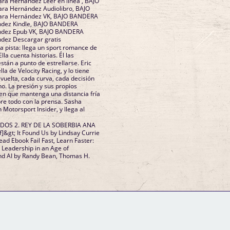
a Hernández Leer en línea , BAJO
a Hernández Audiolibro, BAJO
ra Hernández VK, BAJO BANDERA
dez Kindle, BAJO BANDERA
ndez Epub VK, BAJO BANDERA
dez Descargar gratis
la pista: llega un sport romance de
lla cuenta historias. Él las
tán a punto de estrellarse. Eric
lla de Velocity Racing, y lo tiene
 vuelta, cada curva, cada decisión
o. La presión y sus propios
en que mantenga una distancia fría
re todo con la prensa. Sasha
 Motorsport Insider, y llega al
ADOS 2. REY DE LA SOBERBIA ANA
f]&gt; It Found Us by Lindsay Currie
Read Ebook Fail Fast, Learn Faster:
 Leadership in an Age of
and AI by Randy Bean, Thomas H.
GM Binder
Further Information