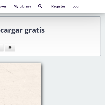
over
My Library
Register
Login
argar gratis