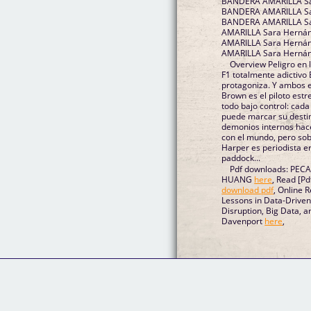
BANDERA AMARILLA Sar
BANDERA AMARILLA Sar
BANDERA AMARILLA Sa
AMARILLA Sara Hernán
AMARILLA Sara Herná
AMARILLA Sara Hernán
Overview Peligro en 
F1 totalmente adictivo E
protagoniza. Y ambos es
Brown es el piloto estre
todo bajo control: cada
puede marcar su destin
demonios internos hac
con el mundo, pero sob
Harper es periodista en
paddock...
Pdf downloads: PEC
HUANG
here
, Read [Pd
download pdf
, Online 
Lessons in Data-Driven
Disruption, Big Data, 
Davenport
here
,