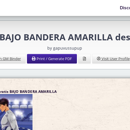
Disc
] BAJO BANDERA AMARILLA desc
by gapuvussupup
h GM Binder
Print / Generate PDF
Visit User Profile
 gratis BAJO BANDERA AMARILLA