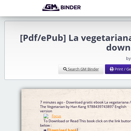
[Pdf/ePub] La vegetarian
down
by
Search GM Binder
Print / G
7 minutes ago - Download gratis ebook La vegetariana /
The Vegetarian by Han Kang 9788439743897 English
version
To Download or Read This book click on the link butto
below :
➡ [
Download book
]