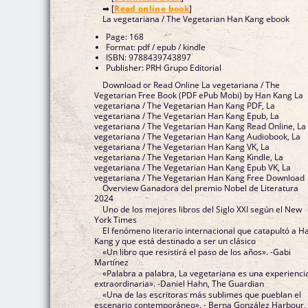
➡ [
Read online book
]
La vegetariana / The Vegetarian Han Kang ebook
Page: 168
Format: pdf / epub / kindle
ISBN: 9788439743897
Publisher: PRH Grupo Editorial
Download or Read Online La vegetariana / The
Vegetarian Free Book (PDF ePub Mobi) by Han Kang La
vegetariana / The Vegetarian Han Kang PDF, La
vegetariana / The Vegetarian Han Kang Epub, La
vegetariana / The Vegetarian Han Kang Read Online, La
vegetariana / The Vegetarian Han Kang Audiobook, La
vegetariana / The Vegetarian Han Kang VK, La
vegetariana / The Vegetarian Han Kang Kindle, La
vegetariana / The Vegetarian Han Kang Epub VK, La
vegetariana / The Vegetarian Han Kang Free Download
Overview Ganadora del premio Nobel de Literatura
2024
Uno de los mejores libros del Siglo XXI según el New
York Times
El fenómeno literario internacional que catapultó a H
Kang y que está destinado a ser un clásico
«Un libro que resistirá el paso de los años». -Gabi
Martínez
«Palabra a palabra, La vegetariana es una experienci
extraordinaria». -Daniel Hahn, The Guardian
«Una de las escritoras más sublimes que pueblan el
escenario contemporáneo». - Berna González Harbour, 