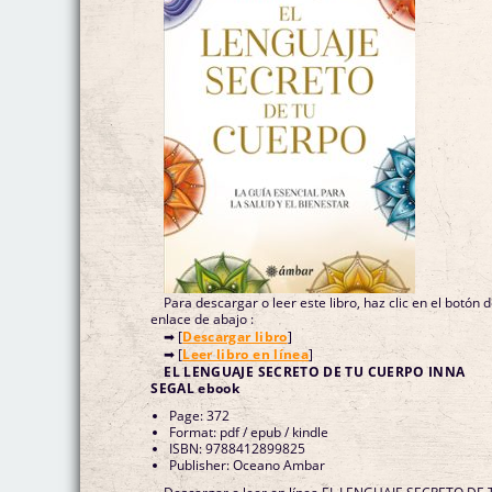
Para descargar o leer este libro, haz clic en el botón 
enlace de abajo :
➡ [
Descargar libro
]
➡ [
Leer libro en línea
]
EL LENGUAJE SECRETO DE TU CUERPO INNA
SEGAL ebook
Page: 372
Format: pdf / epub / kindle
ISBN: 9788412899825
Publisher: Oceano Ambar