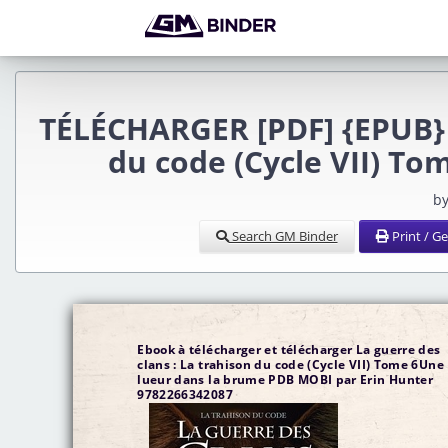
TÉLÉCHARGER [PDF] {EPUB} L
du code (Cycle VII) T
by
Search GM Binder
Print / G
Ebook à télécharger et télécharger La guerre des
clans : La trahison du code (Cycle VII) Tome 6Une
lueur dans la brume PDB MOBI par Erin Hunter
9782266342087