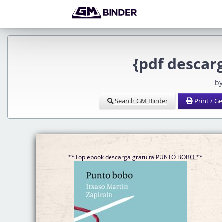
{pdf desca
by
Search GM Binder
Print / G
**Top ebook descarga gratuita PUNTO BOBO **