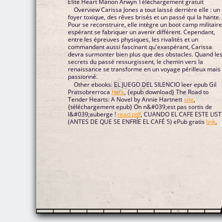
Elite Heart Manon Arwyn Téléchargement gratuit
Overview Carissa Jones a tout laissé derrière elle : un
foyer toxique, des rêves brisés et un passé qui la hante.
Pour se reconstruire, elle intègre un boot camp militaire
espérant se fabriquer un avenir différent. Cependant,
entre les épreuves physiques, les rivalités et un
commandant aussi fascinant qu'exaspérant, Carissa
devra surmonter bien plus que des obstacles. Quand le
secrets du passé ressurgissent, le chemin vers la
renaissance se transforme en un voyage périlleux mais
passionné.
Other ebooks: EL JUEGO DEL SILENCIO leer epub Gil
Pratsobrerroca
here
, {epub download} The Road to
Tender Hearts: A Novel by Annie Hartnett
site
,
{téléchargement epub} On n&#039;est pas sortis de
l&#039;auberge !
read pdf
, CUANDO EL CAFE ESTE LIS
(ANTES DE QUE SE ENFRÍE EL CAFÉ 5) ePub gratis
link
,