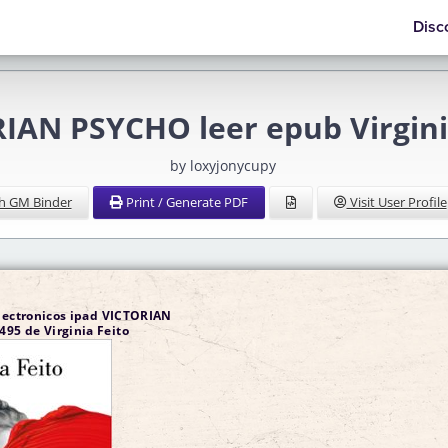
Disc
IAN PSYCHO leer epub Virgini
by loxyjonycupy
h GM Binder
Print / Generate PDF
Visit User Profile
electronicos ipad VICTORIAN
95 de Virginia Feito