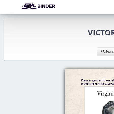
VICTOR
Searc
Descarga de libros 
PSYCHO 97884264244