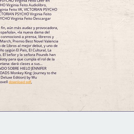
PSYCHO Virginia Feito Leer en
O Virginia Feito Audiolibro,
ginia Feito VK, VICTORIAN PSYCHO
VICTORIAN PSYCHO Virginia Feito
YCHO Virginia Feito Descargar
 fin, aún más audaz y provocadora,
 española», «la nueva dama del
e conmocionó a prensa, libreros y
 March, Premio Best Novel Valencia
de Libros al mejor debut, y uno de
ño según El País, El Cultural, La
a. El señor y la señora Pounds han
otty para que cumpla el rol de la
oriana: dará clases a sus...
NDO SOBRE HIELO JENNIFER
ADS Monkey King: Journey to the
 Deluxe Edition) by Wu
ovell
download pdf
,
GM Binder
Further Information