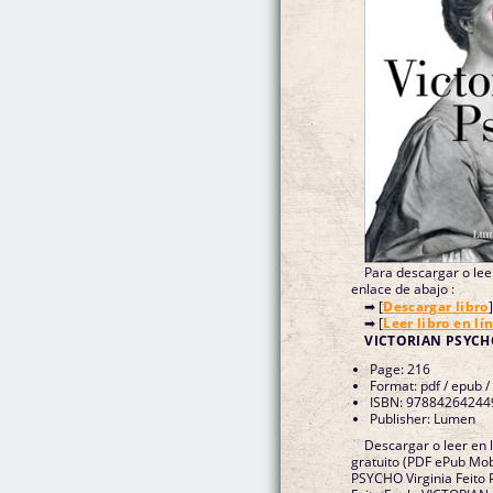
Para descargar o leer
enlace de abajo :
➡ [
Descargar libro
]
➡ [
Leer libro en lí
VICTORIAN PSYCHO
Page: 216
Format: pdf / epub /
ISBN: 97884264244
Publisher: Lumen
Descargar o leer en
gratuito (PDF ePub Mob
PSYCHO Virginia Feito