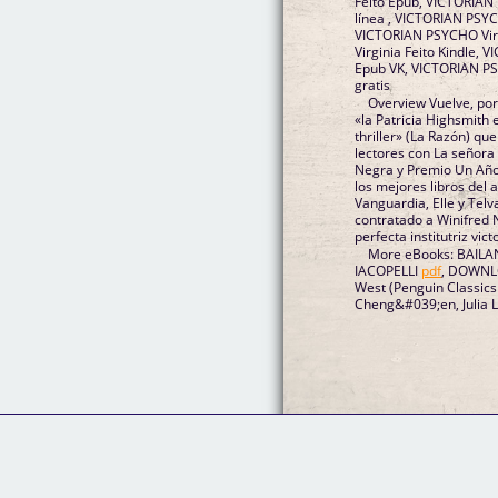
Feito Epub, VICTORIAN 
línea , VICTORIAN PSYCH
VICTORIAN PSYCHO Vir
Virginia Feito Kindle, 
Epub VK, VICTORIAN PS
gratis
Overview Vuelve, por
«la Patricia Highsmith
thriller» (La Razón) qu
lectores con La señora
Negra y Premio Un Año 
los mejores libros del a
Vanguardia, Elle y Telv
contratado a Winifred N
perfecta institutriz vict
More eBooks: BAILA
IACOPELLI
pdf
, DOWNLO
West (Penguin Classics
Cheng&#039;en, Julia L