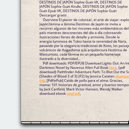
DESTINOS DE JAPÓN Sophie Guët VK, DESTINOS DE
JAPÓN Sophie Guët Kindle, DESTINOS DE JAPÓN Sophie
Guët Epub VK, DESTINOS DE JAPÓN Sophie Guët
Descargar gratis
Overview El placer de colorear, el arte de viajar: expl
Japón lámina a lámina.Destinos de Japón te invita a
recorrer algunos de los rincones más emblemáticos del
país mientras desconectas del día a día coloreando
ilustraciones llenas de detalle y armonía. Desde la
energía luminosa de Tokio hasta la serenidad de Nara,
pasando por la elegancia tradicional de Kioto, los paisaj
volcánicos de Aogashima o la arquitectura histórica de
Matsumoto, cada lámina es un pequeño homenaje
ilustrado a la diversidad...
Pdf downloads: PDF/EPUB Download Lights Out: An In
Darkness Novel by Navessa Allen Full Book
here
, {pdf
download} Pathfinder Adventure Path: To Blot Out the S
(Shades of Blood 3 of 3) (P2) by Jessica Catalan
downloa
link
, [Pdf/ePub] Caldo de pollo para el alma: Gracias,
mama: 101 historias de gratitud, amor y buenos tiempo
by Jack Canfield, Mark Victor Hansen, Wendy Walker
download ebook
read pdf
,