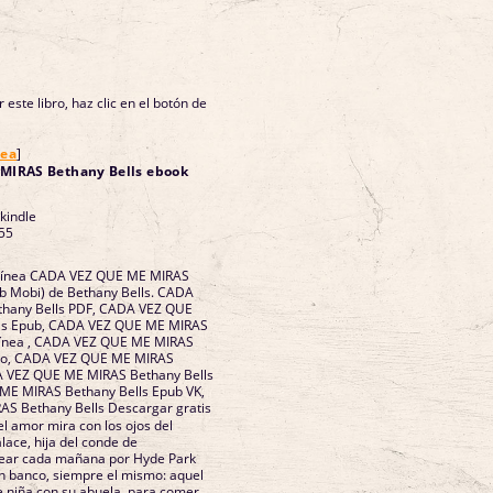
 este libro, haz clic en el botón de
nea
]
MIRAS Bethany Bells ebook
 kindle
55
n línea CADA VEZ QUE ME MIRAS
ub Mobi) de Bethany Bells. CADA
hany Bells PDF, CADA VEZ QUE
ls Epub, CADA VEZ QUE ME MIRAS
 línea , CADA VEZ QUE ME MIRAS
bro, CADA VEZ QUE ME MIRAS
A VEZ QUE ME MIRAS Bethany Bells
ME MIRAS Bethany Bells Epub VK,
S Bethany Bells Descargar gratis
l amor mira con los ojos del
lace, hija del conde de
sear cada mañana por Hyde Park
n banco, siempre el mismo: aquel
e niña con su abuela, para comer