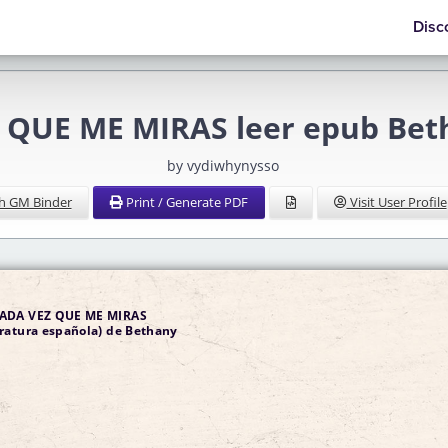
Disc
 QUE ME MIRAS leer epub Beth
by vydiwhynysso
h GM Binder
Print / Generate PDF
Visit User Profile
CADA VEZ QUE ME MIRAS
 española) de Bethany