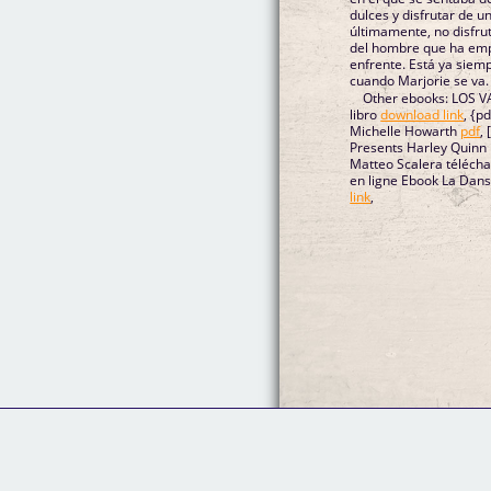
dulces y disfrutar de un
últimamente, no disfru
del hombre que ha emp
enfrente. Está ya siemp
cuando Marjorie se va. 
Other ebooks: LOS V
libro
download link
, {p
Michelle Howarth
pdf
,
Presents Harley Quinn 
Matteo Scalera téléc
en ligne Ebook La Danse
link
,