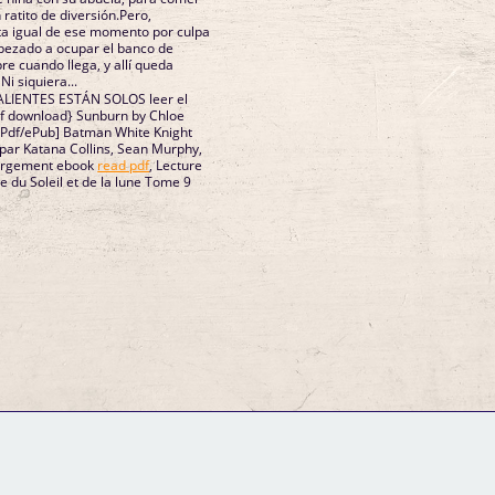
 ratito de diversión.Pero,
ta igual de ese momento por culpa
ezado a ocupar el banco de
re cuando llega, y allí queda
Ni siquiera...
ALIENTES ESTÁN SOLOS leer el
df download} Sunburn by Chloe
 [Pdf/ePub] Batman White Knight
par Katana Collins, Sean Murphy,
hargement ebook
read pdf
, Lecture
 du Soleil et de la lune Tome 9
GM Binder
Further Information