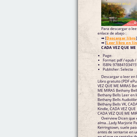
Para descargar o leer
enlace de abajo :
➡ [
Descargar libro
]
➡ [
Leer libro en lí
CADA VEZ QUE ME 
Page:
Format: pdf / epub /
ISBN: 97884103415
Publisher: Selecta
Descargar o leer e
Libro gratuito (PDF eP
VEZ QUE ME MIRAS Bet
ME MIRAS Bethany Bel
Bethany Bells Leer en
Bethany Bells Audioli
Bethany Bells VK, CAD
Kindle, CADA VEZ QUE 
CADA VEZ QUE ME MIRA
Overview Dicen que e
alma...Lady Marjorie Pa
Kerringtown, suele pa
antes de sentarse en u
en el que se sentaba d