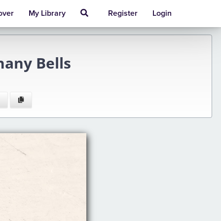
over
My Library
Register
Login
any Bells