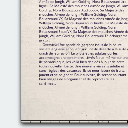
Aimée de Jongh, William Golding, Nora Bouazzouni Lire
ligne , Sa Majesté des mouches Aimée de Jongh, Willia
Golding, Nora Bouazzouni Audiobook, Sa Majesté des
mouches Aimée de Jongh, William Golding, Nora
Bouazzouni VK, Sa Majesté des mouches Aimée de Jong
William Golding, Nora Bouazzouni Kindle, Sa Majesté d
mouches Aimée de Jongh, William Golding, Nora
Bouazzouni Epub VK, Sa Majesté des mouches Aimée d
Jongh, William Golding, Nora Bouazzouni Téléchargeme
gratuit
Overview Une bande de garçons issus de la haute
société anglaise échouent sur une île déserte à la suite
crash de leur avion. Le pilote et les adultes qui les
accompagnaient sont morts. Livrés à eux-même sur un
île paradisiaque, les voilà bien décidés à jouir de cette
toute nouvelle liberté. Une nouvelle vie sans adulte et
sans règles : des vacances. Ils se nourrissent de fruits,
jouent et se baignent. Pour survivre, ils seront pourtant
bien obligés de s'organiser et de reproduire les
schémas...