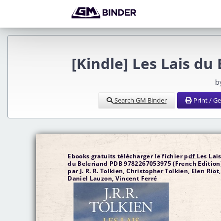
[Kindle] Les Lais d
b
Search GM Binder
Print / G
Ebooks gratuits télécharger le fichier pdf Les Lai
du Beleriand PDB 9782267053975 (French Edition
par J. R. R. Tolkien, Christopher Tolkien, Elen Riot,
Daniel Lauzon, Vincent Ferré