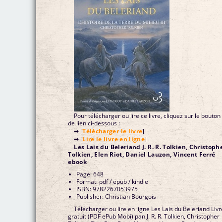
Pour télécharger ou lire ce livre, cliquez sur le bouton
de lien ci-dessous :
➡ [
Télécharger le livre
]
➡ [
Lire le livre en ligne
]
Les Lais du Beleriand J. R. R. Tolkien, Christoph
Tolkien, Elen Riot, Daniel Lauzon, Vincent Ferré
ebook
Page: 648
Format: pdf / epub / kindle
ISBN: 9782267053975
Publisher: Christian Bourgois
Télécharger ou lire en ligne Les Lais du Beleriand Livr
gratuit (PDF ePub Mobi) pan J. R. R. Tolkien, Christopher