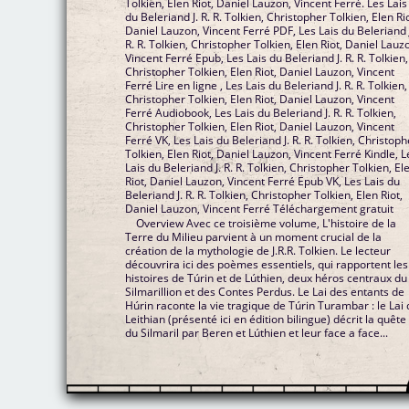
Tolkien, Elen Riot, Daniel Lauzon, Vincent Ferré. Les Lais
du Beleriand J. R. R. Tolkien, Christopher Tolkien, Elen Rio
Daniel Lauzon, Vincent Ferré PDF, Les Lais du Beleriand 
R. R. Tolkien, Christopher Tolkien, Elen Riot, Daniel Lauz
Vincent Ferré Epub, Les Lais du Beleriand J. R. R. Tolkien,
Christopher Tolkien, Elen Riot, Daniel Lauzon, Vincent
Ferré Lire en ligne , Les Lais du Beleriand J. R. R. Tolkien,
Christopher Tolkien, Elen Riot, Daniel Lauzon, Vincent
Ferré Audiobook, Les Lais du Beleriand J. R. R. Tolkien,
Christopher Tolkien, Elen Riot, Daniel Lauzon, Vincent
Ferré VK, Les Lais du Beleriand J. R. R. Tolkien, Christoph
Tolkien, Elen Riot, Daniel Lauzon, Vincent Ferré Kindle, L
Lais du Beleriand J. R. R. Tolkien, Christopher Tolkien, El
Riot, Daniel Lauzon, Vincent Ferré Epub VK, Les Lais du
Beleriand J. R. R. Tolkien, Christopher Tolkien, Elen Riot,
Daniel Lauzon, Vincent Ferré Téléchargement gratuit
Overview Avec ce troisième volume, L'histoire de la
Terre du Milieu parvient à un moment crucial de la
création de la mythologie de J.R.R. Tolkien. Le lecteur
découvrira ici des poèmes essentiels, qui rapportent les
histoires de Túrin et de Lúthien, deux héros centraux du
Silmarillion et des Contes Perdus. Le Lai des entants de
Húrin raconte la vie tragique de Túrin Turambar : le Lai
Leithian (présenté ici en édition bilingue) décrit la quête
du Silmaril par Beren et Lúthien et leur face a face...