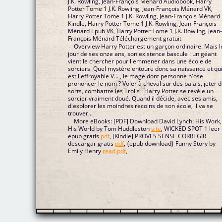
J.K. Rowling, Jean-François Ménard Audiobook, Harry
Potter Tome 1 J.K. Rowling, Jean-François Ménard VK,
Harry Potter Tome 1 J.K. Rowling, Jean-François Ménard
Kindle, Harry Potter Tome 1 J.K. Rowling, Jean-François
Ménard Epub VK, Harry Potter Tome 1 J.K. Rowling, Jean
François Ménard Téléchargement gratuit
Overview Harry Potter est un garçon ordinaire. Mais l
jour de ses onze ans, son existence bascule : un géant
vient le chercher pour l'emmener dans une école de
sorciers. Quel mystère entoure donc sa naissance et qu
est l'effroyable V... , le mage dont personne n'ose
prononcer le nom ? Voler à cheval sur des balais, jeter 
sorts, combattre les Trolls : Harry Potter se révèle un
sorcier vraiment doué. Quand il décide, avec ses amis,
d'explorer les moindres recoins de son école, il va se
trouver...
More eBooks: [PDF] Download David Lynch: His Work,
His World by Tom Huddleston
site
, WICKED SPOT 1 leer
epub gratis
pdf
, [Kindle] PROVES SENSE CORREGIR
descargar gratis
pdf
, {epub download} Funny Story by
Emily Henry
read pdf
,