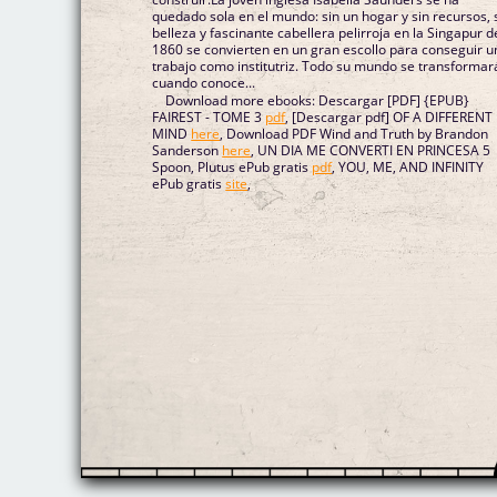
quedado sola en el mundo: sin un hogar y sin recursos, 
belleza y fascinante cabellera pelirroja en la Singapur d
1860 se convierten en un gran escollo para conseguir u
trabajo como institutriz. Todo su mundo se transformar
cuando conoce...
Download more ebooks: Descargar [PDF] {EPUB}
FAIREST - TOME 3
pdf
, [Descargar pdf] OF A DIFFERENT
MIND
here
, Download PDF Wind and Truth by Brandon
Sanderson
here
, UN DIA ME CONVERTI EN PRINCESA 5
Spoon, Plutus ePub gratis
pdf
, YOU, ME, AND INFINITY
ePub gratis
site
,