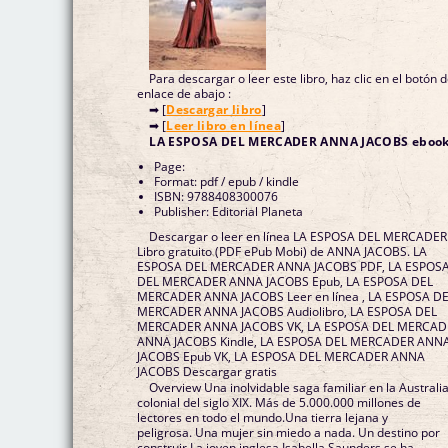
Para descargar o leer este libro, haz clic en el botón 
enlace de abajo :
➡ [
Descargar libro
]
➡ [
Leer libro en línea
]
LA ESPOSA DEL MERCADER ANNA JACOBS eboo
Page:
Format: pdf / epub / kindle
ISBN: 9788408300076
Publisher: Editorial Planeta
Descargar o leer en línea LA ESPOSA DEL MERCADER
Libro gratuito (PDF ePub Mobi) de ANNA JACOBS. LA
ESPOSA DEL MERCADER ANNA JACOBS PDF, LA ESPOS
DEL MERCADER ANNA JACOBS Epub, LA ESPOSA DEL
MERCADER ANNA JACOBS Leer en línea , LA ESPOSA D
MERCADER ANNA JACOBS Audiolibro, LA ESPOSA DEL
MERCADER ANNA JACOBS VK, LA ESPOSA DEL MERCAD
ANNA JACOBS Kindle, LA ESPOSA DEL MERCADER ANN
JACOBS Epub VK, LA ESPOSA DEL MERCADER ANNA
JACOBS Descargar gratis
Overview Una inolvidable saga familiar en la Australi
colonial del siglo XIX. Más de 5.000.000 millones de
lectores en todo el mundo.Una tierra lejana y
peligrosa. Una mujer sin miedo a nada. Un destino por
construir.La joven inglesa Isabella Saunders se ha