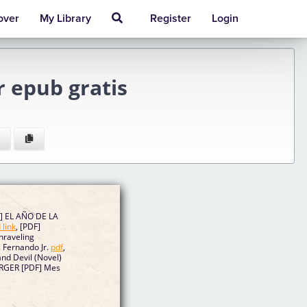
over
My Library
Register
Login
 epub gratis
] EL AÑO DE LA
link
, [PDF]
nraveling
 Fernando Jr.
pdf
,
nd Devil (Novel)
RGER [PDF] Mes