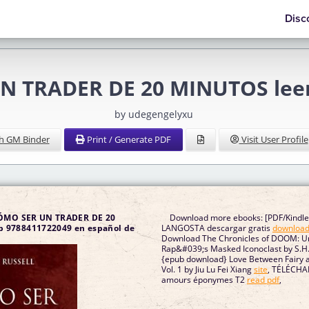
Disc
 TRADER DE 20 MINUTOS leer
by udegengelyxu
h GM Binder
Print / Generate PDF
Visit User Profile
CÓMO SER UN TRADER DE 20
Download more ebooks: [PDF/Kindle
 9788411722049 en español de
LANGOSTA descargar gratis
download 
Download The Chronicles of DOOM: U
Rap&#039;s Masked Iconoclast by S.H.
{epub download} Love Between Fairy a
Vol. 1 by Jiu Lu Fei Xiang
site
, TÉLÉCHA
amours éponymes T2
read pdf
,