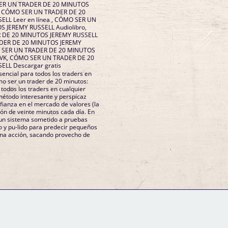
ER UN TRADER DE 20 MINUTOS
, CÓMO SER UN TRADER DE 20
LL Leer en línea , CÓMO SER UN
 JEREMY RUSSELL Audiolibro,
 DE 20 MINUTOS JEREMY RUSSELL
DER DE 20 MINUTOS JEREMY
O SER UN TRADER DE 20 MINUTOS
 VK, CÓMO SER UN TRADER DE 20
LL Descargar gratis
encial para todos los traders en
 todos los traders en cualquier
étodo interesante y perspicaz
fianza en el mercado de valores (la
ión de veinte minutos cada día. En
 un sistema sometido a pruebas
do y pu-lido para predecir pequeños
 una acción, sacando provecho de
GM Binder
Further Information