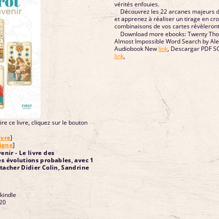
vérités enfouies.
Découvrez les 22 arcanes majeurs de
et apprenez à réaliser un tirage en cro
combinaisons de vos cartes révèleront 
Download more ebooks: Twenty Tho
Almost Impossible Word Search by Al
Audiobook New
link
, Descargar PDF 
link
,
re ce livre, cliquez sur le bouton
ivre
]
ligne
]
venir - Le livre des
es évolutions probables, avec 1
étacher Didier Colin, Sandrine
 kindle
20