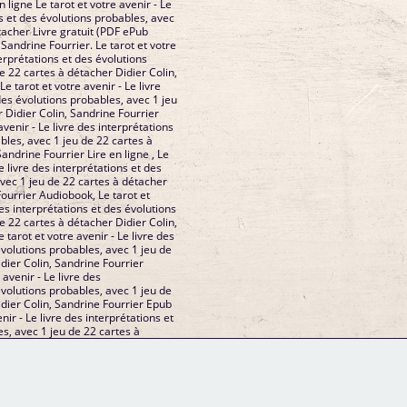
 ligne Le tarot et votre avenir - Le
ns et des évolutions probables, avec
tacher Livre gratuit (PDF ePub
 Sandrine Fourrier. Le tarot et votre
terprétations et des évolutions
e 22 cartes à détacher Didier Colin,
e tarot et votre avenir - Le livre
des évolutions probables, avec 1 jeu
 Didier Colin, Sandrine Fourrier
avenir - Le livre des interprétations
bles, avec 1 jeu de 22 cartes à
andrine Fourrier Lire en ligne , Le
Le livre des interprétations et des
vec 1 jeu de 22 cartes à détacher
Fourrier Audiobook, Le tarot et
des interprétations et des évolutions
e 22 cartes à détacher Didier Colin,
 tarot et votre avenir - Le livre des
évolutions probables, avec 1 jeu de
dier Colin, Sandrine Fourrier
 avenir - Le livre des
évolutions probables, avec 1 jeu de
dier Colin, Sandrine Fourrier Epub
enir - Le livre des interprétations et
s, avec 1 jeu de 22 cartes à
 Sandrine Fourrier Téléchargement
GM Binder
Further Information