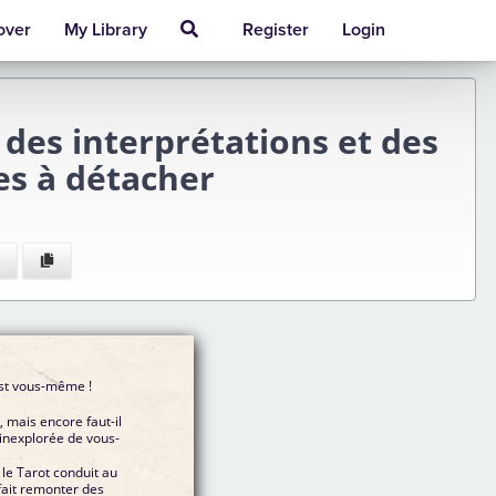
over
My Library
Register
Login
 des interprétations et des
es à détacher
est vous-même !
, mais encore faut-il
 inexplorée de vous-
 le Tarot conduit au
 fait remonter des