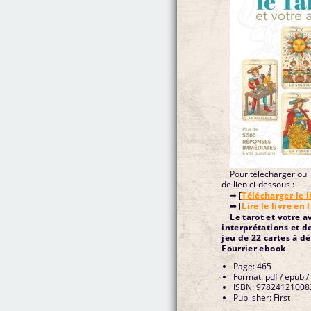
Pour télécharger ou li
de lien ci-dessous :
➡ [
Télécharger le l
➡ [
Lire le livre en 
Le tarot et votre a
interprétations et d
jeu de 22 cartes à d
Fourrier ebook
Page: 465
Format: pdf / epub /
ISBN: 97824121008
Publisher: First