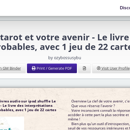
Disc
arot et votre avenir - Le livre
obables, avec 1 jeu de 22 cart
by ozybossusybu
h GM Binder
Print / Generate PDF
Visit User Profile
vres audio sur ipod shuffle Le
Overview La clef de votre avenir, c'
 - Le livre des interprétations
Que vous réserve l'avenir ?
obables, avec 1 jeu de 22 cartes
Votre inconscient connaît la réponse
accéder à cette part la plus secrète et
même !
Bien plus qu'un outil d'introspection,
seuil de vos ressources intérieures et