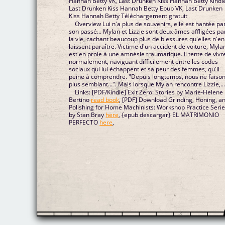
Hannah Betty VK, Last Drunken Kiss Hannah Betty Kindl
Last Drunken Kiss Hannah Betty Epub VK, Last Drunken
Kiss Hannah Betty Téléchargement gratuit
Overview Lui n'a plus de souvenirs, elle est hantée pa
son passé... Mylan et Lizzie sont deux âmes affligées pa
la vie, cachant beaucoup plus de blessures qu'elles n'en
laissent paraître. Victime d'un accident de voiture, Myla
est en proie à une amnésie traumatique. Il tente de vivr
normalement, naviguant difficilement entre les codes
sociaux qui lui échappent et sa peur des femmes, qu'il
peine à comprendre. "Depuis longtemps, nous ne faiso
plus semblant...". Mais lorsque Mylan rencontre Lizzie,..
Links: [PDF/Kindle] Exit Zero: Stories by Marie-Helene
Bertino
read book
, [PDF] Download Grinding, Honing, a
Polishing for Home Machinists: Workshop Practice Seri
by Stan Bray
here
, {epub descargar} EL MATRIMONIO
PERFECTO
here
,