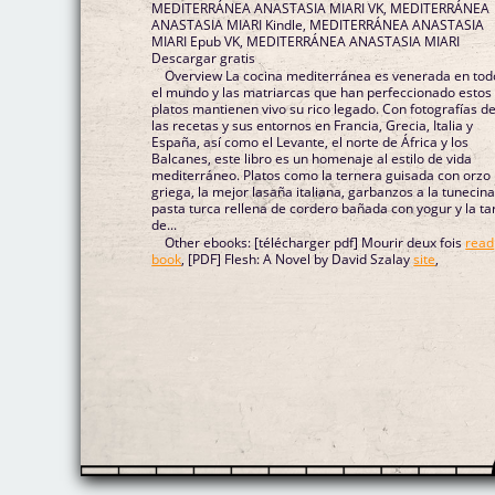
MEDITERRÁNEA ANASTASIA MIARI VK, MEDITERRÁNEA
ANASTASIA MIARI Kindle, MEDITERRÁNEA ANASTASIA
MIARI Epub VK, MEDITERRÁNEA ANASTASIA MIARI
Descargar gratis
Overview La cocina mediterránea es venerada en tod
el mundo y las matriarcas que han perfeccionado estos
platos mantienen vivo su rico legado. Con fotografías d
las recetas y sus entornos en Francia, Grecia, Italia y
España, así como el Levante, el norte de África y los
Balcanes, este libro es un homenaje al estilo de vida
mediterráneo. Platos como la ternera guisada con orzo
griega, la mejor lasaña italiana, garbanzos a la tunecina
pasta turca rellena de cordero bañada con yogur y la ta
de...
Other ebooks: [télécharger pdf] Mourir deux fois
read
book
, [PDF] Flesh: A Novel by David Szalay
site
,