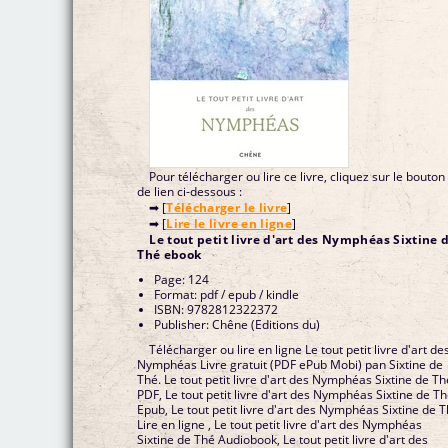
Pour télécharger ou lire ce livre, cliquez sur le bouton
de lien ci-dessous :
➡ [
Télécharger le livre
]
➡ [
Lire le livre en ligne
]
Le tout petit livre d'art des Nymphéas Sixtine 
Thé ebook
Page: 124
Format: pdf / epub / kindle
ISBN: 9782812322372
Publisher: Chêne (Editions du)
Télécharger ou lire en ligne Le tout petit livre d'art de
Nymphéas Livre gratuit (PDF ePub Mobi) pan Sixtine de
Thé. Le tout petit livre d'art des Nymphéas Sixtine de Th
PDF, Le tout petit livre d'art des Nymphéas Sixtine de T
Epub, Le tout petit livre d'art des Nymphéas Sixtine de 
Lire en ligne , Le tout petit livre d'art des Nymphéas
Sixtine de Thé Audiobook, Le tout petit livre d'art des