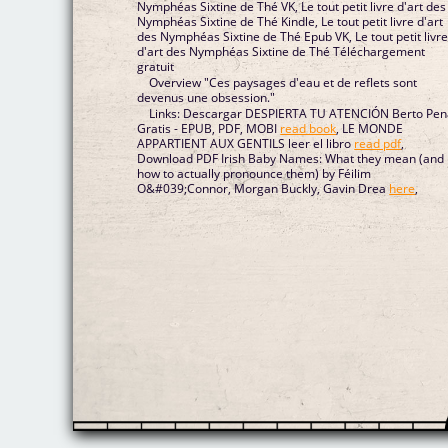
Nymphéas Sixtine de Thé VK, Le tout petit livre d'art des
Nymphéas Sixtine de Thé Kindle, Le tout petit livre d'art
des Nymphéas Sixtine de Thé Epub VK, Le tout petit livr
d'art des Nymphéas Sixtine de Thé Téléchargement
gratuit
Overview "Ces paysages d'eau et de reflets sont
devenus une obsession."
Links: Descargar DESPIERTA TU ATENCIÓN Berto Pen
Gratis - EPUB, PDF, MOBI
read book
, LE MONDE
APPARTIENT AUX GENTILS leer el libro
read pdf
,
Download PDF Irish Baby Names: What they mean (and
how to actually pronounce them) by Féilim
O&#039;Connor, Morgan Buckly, Gavin Drea
here
,