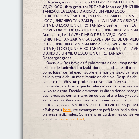
Descargar o leer en línea LA LLAVE / DIARIO DE UN
VIEJO LOCO Libro gratuito (PDF ePub Mobi) de JUNICHI
TANIZAKI. LA LLAVE / DIARIO DE UN VIEJO LOCO
JUNICHIRO TANIZAKI PDF, LA LLAVE / DIARIO DE UN VIE
LOCO JUNICHIRO TANIZAKI Epub, LA LLAVE / DIARIO DE
UN VIEJO LOCO JUNICHIRO TANIZAKI Leer en línea , LA
LLAVE / DIARIO DE UN VIEJO LOCO JUNICHIRO TANIZAKI
Audiolibro, LA LLAVE / DIARIO DE UN VIEJO LOCO
JUNICHIRO TANIZAKI VK, LA LLAVE / DIARIO DE UN VIEJO
LOCO JUNICHIRO TANIZAKI Kindle, LA LLAVE / DIARIO D
UN VIEJO LOCO JUNICHIRO TANIZAKI Epub VK, LA LLAVE 
DIARIO DE UN VIEJO LOCO JUNICHIRO TANIZAKI
Descargar gratis
Overview Dos novelas fundamentales del imaginario
erótico de Junichiro Tanizaki, donde se utiliza el diario
como lugar de reflexión sobre el amor y el sexo.La llave
es la historia de un matrimonio en declive. Después de
casi treinta años, un profesor universitario en su
cincuentena advierte que la relación con su joven esposa
Ikuko se agota. Decide empezar un diario donde recoge
sus fantasías con la intención de que ella lo lea, y reavivar
así la pasión. Poco después, ella comienza su propio...
Other ebooks: MANIFIESTALO TODO VICTORIA JACKS
ePub gratis
here
, {téléchargement pdf} Mon jardin des
plantes médicinales. Comment les cultiver, les conserve
les utiliser
download pdf
,