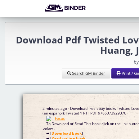
Download Pdf Twisted Love
Huang, J
by
Search GM Binder
Print / G
2 minutes ago - Download free ebay books Twisted Lov
(en español): Twisted 1 RTF PDF 9786073929370
To Download or Read This book click on the link butto
below :
➡ [
Download book
]
➡ [
Read online book
]