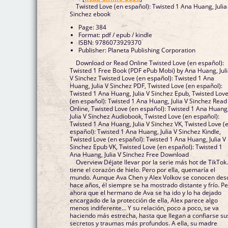
Twisted Love (en español): Twisted 1 Ana Huang, Julia
Sïnchez ebook
Page: 384
Format: pdf / epub / kindle
ISBN: 9786073929370
Publisher: Planeta Publishing Corporation
Download or Read Online Twisted Love (en español):
Twisted 1 Free Book (PDF ePub Mobi) by Ana Huang, Jul
V Sïnchez Twisted Love (en español): Twisted 1 Ana
Huang, Julia V Sïnchez PDF, Twisted Love (en español):
Twisted 1 Ana Huang, Julia V Sïnchez Epub, Twisted Lov
(en español): Twisted 1 Ana Huang, Julia V Sïnchez Read
Online, Twisted Love (en español): Twisted 1 Ana Huang
Julia V Sïnchez Audiobook, Twisted Love (en español):
Twisted 1 Ana Huang, Julia V Sïnchez VK, Twisted Love (
español): Twisted 1 Ana Huang, Julia V Sïnchez Kindle,
Twisted Love (en español): Twisted 1 Ana Huang, Julia V
Sïnchez Epub VK, Twisted Love (en español): Twisted 1
Ana Huang, Julia V Sïnchez Free Download
Overview Déjate llevar por la serie más hot de TikTok.
tiene el corazón de hielo. Pero por ella, quemaría el
mundo. Aunque Ava Chen y Alex Volkov se conocen des
hace años, él siempre se ha mostrado distante y frío. P
ahora que el hermano de Ava se ha ido y lo ha dejado
encargado de la protección de ella, Alex parece algo
menos indiferente… Y su relación, poco a poco, se va
haciendo más estrecha, hasta que llegan a confiarse su
secretos y traumas más profundos. A ella, su madre