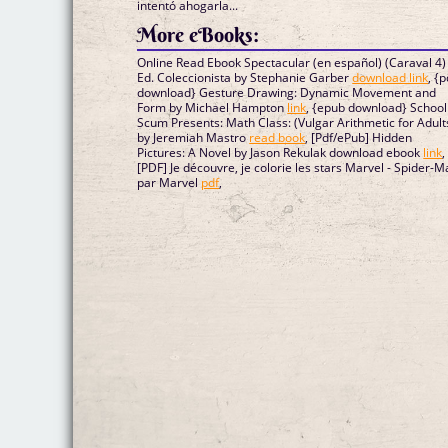
intentó ahogarla...
More eBooks:
Online Read Ebook Spectacular (en español) (Caraval 4) 
Ed. Coleccionista by Stephanie Garber
download link
, {p
download} Gesture Drawing: Dynamic Movement and
Form by Michael Hampton
link
, {epub download} School
Scum Presents: Math Class: (Vulgar Arithmetic for Adult
by Jeremiah Mastro
read book
, [Pdf/ePub] Hidden
Pictures: A Novel by Jason Rekulak download ebook
link
,
[PDF] Je découvre, je colorie les stars Marvel - Spider-
par Marvel
pdf
,