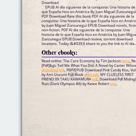
Download
EPUB Al día siguiente de la conquista: Una historia de
que España hizo en América By Juan Miguel Zunzunegu
PDF Download Rate this book PDF Al día siguiente de la
conquista: Una historia de lo que España hizo en Améri
by Juan Miguel Zunzunegui EPUB Download novels, ficti
non-fiction. PDF Al día siguiente de la conquista: Una
historia de lo que España hizo en América by Juan Migu
Zunzunegui EPUB Download review, torrent download
locations. Today I&#039;ll share to you the link to Al día..
Other ebooks:
Read online: The Care Economy by Tim Jackson
here
, R
[Pdf]&gt; Tell Me What You Did: A Novel by Carter Wilso
download link
, PDF/EPUB Download Pink Candy Kiss, Vol
by Ami Uozumi Full Book
read pdf
, MY CLUELESS FIRST
FRIEND 09 TAKU KAWAMURA
pdf
, Download Pdf Midnig
Ruin (Dark Olympus #6) by Katee Robert
site
,