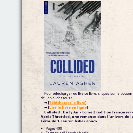
Pour télécharger ou lire ce livre, cliquez sur le bouton
de lien ci-dessous :
➡ [
Télécharger le livre
]
➡ [
Lire le livre en ligne
]
Collided : Dirty Air - Tome 2 (édition française) 
Après Throttled, une romance dans l'univers de l
Formule 1 Lauren Asher ebook
Page: 400
Format: pdf / epub / kindle