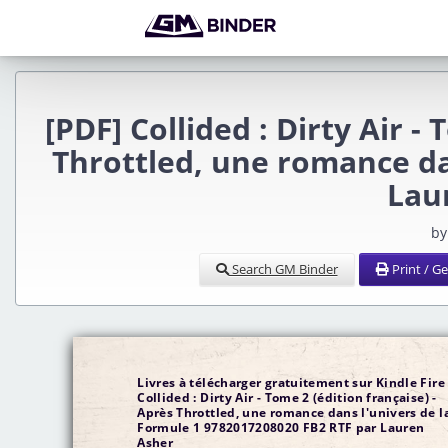
[PDF] Collided : Dirty Air -
Throttled, une romance da
Lau
by
Search GM Binder
Print / G
Livres à télécharger gratuitement sur Kindle Fire
Collided : Dirty Air - Tome 2 (édition française) -
Après Throttled, une romance dans l'univers de l
Formule 1 9782017208020 FB2 RTF par Lauren
Asher